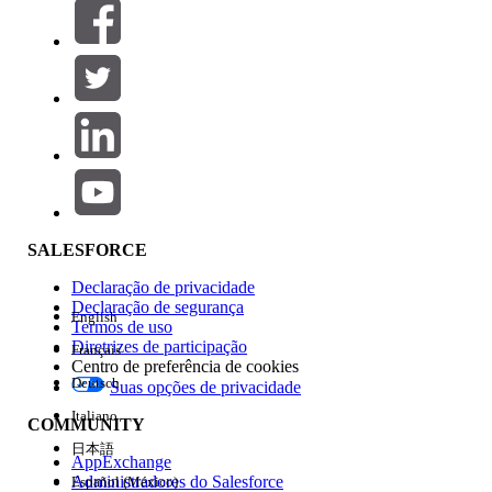
Filtrar por (0)
SELECIONAR FILTROS
Adicionar
Área de produtos
Impacto do recurso
SALESFORCE
Declaração de privacidade
Declaração de segurança
English
Termos de uso
Diretrizes de participação
Français
Centro de preferência de cookies
Deutsch
Suas opções de privacidade
Edição
Italiano
COMMUNITY
日本語
AppExchange
Administradores do Salesforce
Español (México)