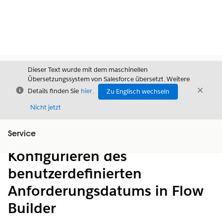
Dieser Text wurde mit dem maschinellen
Übersetzungssystem von Salesforce übersetzt. Weitere
Schließen
Schli
Details finden Sie
hier
.
Zu Englisch wechseln
Schließ
Nicht jetzt
Service
Inhalt
Inhalt anzeigen
Konfigurieren des
benutzerdefinierten
Anforderungsdatums in Flow
Builder