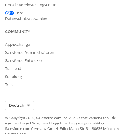
Cookie-Voreinstellungscenter
"
Datum der Arbeitselementanforderung
" das
ursprüngliche Datum hinzu, an dem das Arbeitselement
Ihre
angefordert wurde.
Datenschutzauswahlen
Speichern und aktivieren Sie den Flow.
COMMUNITY
AppExchange
Salesforce-Administratoren
Salesforce-Entwickler
Trailhead
Schulung
Trust
Select Org
Deutsch
© Copyright 2026, Salesforce.com Inc. Alle Rechte vorbehalten. Die
verschiedenen Marken sind Eigentum der jeweiligen Inhaber.
Salesforce.com Germany GmbH, Erika-Mann-Str. 31, 80636 München,
Deutschland