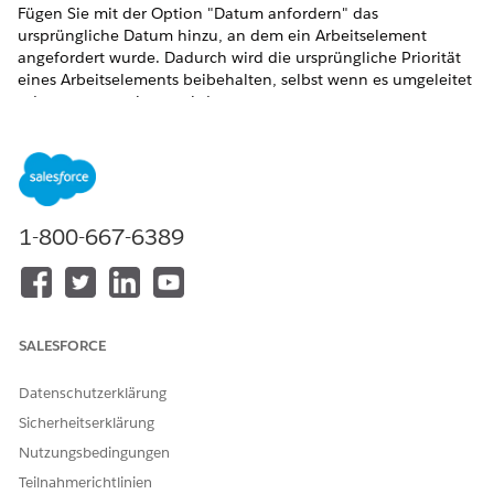
Fügen Sie mit der Option "Datum anfordern" das
ursprüngliche Datum hinzu, an dem ein Arbeitselement
angefordert wurde. Dadurch wird die ursprüngliche Priorität
eines Arbeitselements beibehalten, selbst wenn es umgeleitet
oder neu zugewiesen wird.
ERFORDERLICHE EDITIONEN
Unterstützte Editionen anzeigen
.
1-800-667-6389
Konfigurieren des Datums der benutzerdefinierten
Anforderung
Öffnen eines Flows in Flow Builder und Hinzufügen oder
Bearbeiten einer Aktion vom Typ "
Arbeit weiterleiten
"
SALESFORCE
Wählen Sie einen Weiterleitungsservice aus. Stellen Sie
sicher, dass der Wert
Weiterleiten an
auf Warteschlange,
Datenschutzerklärung
Fertigkeiten oder Agent festgelegt ist.
Erweitern Sie
Set Additional Input Values
(Zusätzliche
Sicherheitserklärung
Eingabewerte festlegen), um die
Nutzungsbedingungen
Weiterleitungsstartoptionen zu finden.
Teilnahmerichtlinien
Fügen Sie im Feld "
Anforderungsdatum"
im Abschnitt