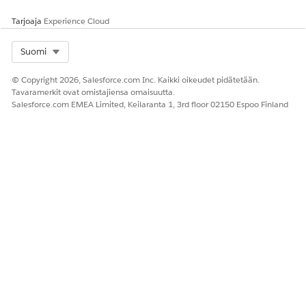
Suositeltuja käytäntöjä mukautetun pyynnön
päivämäärän ja kellonajan käyttämiseen callbackeissa
Tarjoaja
Experience Cloud
Voice- ja callback-skenaarioiden ensisijainen haaste on
Select Org
Suomi
menettää paikasi jonossa. Tavallisesti, jos callback-kutsun
uudelleenyritys epäonnistuu ja kohde asetetaan takaisin
© Copyright 2026, Salesforce.com Inc. Kaikki oikeudet pidätetään.
jonoon, se siirretään jonon taakse uuden
Tavaramerkit ovat omistajiensa omaisuutta.
sisäänkirjautumisajan perusteella. Pyydetty päivä -
Salesforce.com EMEA Limited, Keilaranta 1, 3rd floor 02150 Espoo Finland
vaihtoehdon avulla voit reitittää callback-kutsuja puhelun
alkuperäisen jonon perusteella.
Noudata näitä tärkeimpiä toteutusstrategioita tarjotaksesi
saumattoman käyttökokemuksen asiakkaille ja agenteille.
Käytä alkuperäisiä luontipäiviä
: Kun määrität Reititä töitä -
toiminnon callback-kutsulle, kartoita mukautettu pyydetty
kenttä tietueen alkuperäiseen luontipäivään, kuten
tapaukseen tai äänipuheluun. Tämä kartoitus säilyttää
asiakkaan alkuperäisen sijainnin rästitilassa.
Pidä prioriteetti uudelleenajoissa
: Jos callback-skenaario
sisältää useita uudelleenyrityksiä, varmista, että kulun
logiikka välittää pyynnön alustavan aikaleiman
yhdenmukaisesti jokaiseen uuteen Reititä töitä -