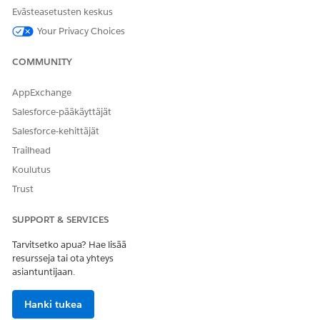
Evästeasetusten keskus
Your Privacy Choices
COMMUNITY
AppExchange
Salesforce-pääkäyttäjät
Salesforce-kehittäjät
Trailhead
Koulutus
Trust
SUPPORT & SERVICES
Tarvitsetko apua? Hae lisää
resursseja tai ota yhteys
Mukautettua pyyntöpäivää ei tueta
HUOMAUTUS
asiantuntijaan.
Agentforce tai Einstein.
Hanki tukea