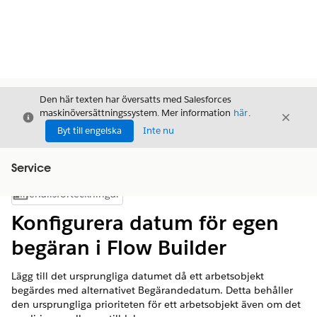
Den här texten har översatts med Salesforces
maskinöversättningssystem. Mer information
här
.
Stäng
Stäng
Stäng
Byt till engelska
Inte nu
Service
Innehållsförteckningar
Visa innehållsförteckning
Konfigurera datum för egen
begäran i Flow Builder
Lägg till det ursprungliga datumet då ett arbetsobjekt
begärdes med alternativet Begärandedatum. Detta behåller
den ursprungliga prioriteten för ett arbetsobjekt även om det