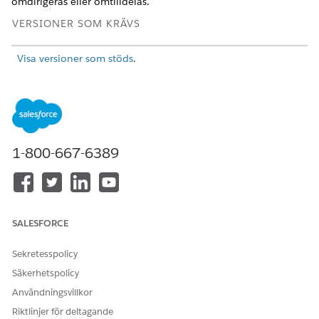
omdirigeras eller omtilldelas.
VERSIONER SOM KRÄVS
Visa versioner som stöds
.
Konfigurera eget begärandedatum
Öppna ett flöde i Flow Builder och lägg till eller redigera
en åtgärd för
Dirigera arbete
Välj en dirigeringstjänst. Se till att värdet
Väg till
är inställt
1-800-667-6389
till Kö, Kompetens eller Agent.
Expandera
Ange ytterligare indatavärden
för att hitta
alternativen för dirigeringsstart.
Lägg till det ursprungliga datum då arbetsobjektet
begärdes i fältet
Begärandatum
under sektionen
SALESFORCE
Begärandatum för arbetsobjekt
.
Spara och aktivera flödet.
Sekretesspolicy
Säkerhetspolicy
Användningsvillkor
Riktlinjer för deltagande