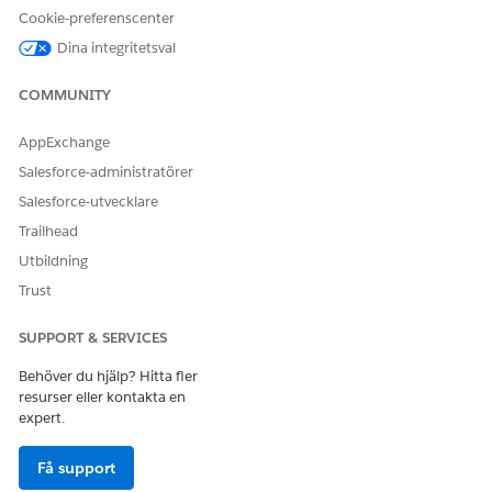
Cookie-preferenscenter
Dina integritetsval
COMMUNITY
AppExchange
Salesforce-administratörer
Salesforce-utvecklare
Trailhead
Utbildning
Trust
SUPPORT & SERVICES
Eget begärandedatum stöds inte för
ANTECKNING
Behöver du hjälp? Hitta fler
Agentforce agenter eller Einstein Bots.
resurser eller kontakta en
expert.
Rekommenderade metoder för att använda datum och
Få support
tid för egna begäranden i callbacks