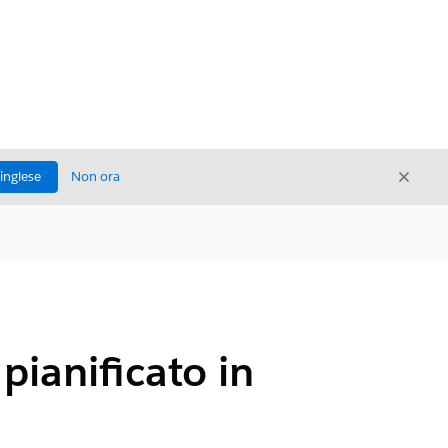
Chiud
'inglese
Non ora
Chiudi
pianificato in