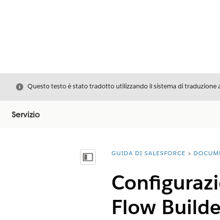
Chiudi
Questo testo è stato tradotto utilizzando il sistema di traduzione 
Servizio
GUIDA DI SALESFORCE
DOCUM
Ti trovi qui:
Mostra sommario
Configurazi
Flow Builde