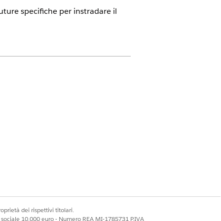
ture specifiche per instradare il
ture specifiche per instradare il
a di attesa, Competenze o Agente.
e
Pianifica una data e un'ora
e
 Routing) con il campo
 creato.
prietà dei rispettivi titolari.
ale sociale 10.000 euro - Numero REA MI-1785731 P.IVA