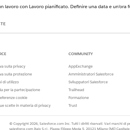
n lavoro con Lavoro pianificato. Definire una data e un'ora fu
STE
te
.
n lavoro con Lavoro pianificato. Definire una data e un'ora fu
RCE
COMMUNITY
a sulla privacy
AppExchange
der, aggiungere o modificare un'azione
Instrada lavoro
.
tradamento. Assicurarsi che il valore
Instrada a
sia impostato su Are
va sulla protezione
Amministratori Salesforce
iuntivi
per trovare le opzioni di avvio del percorso.
 di utilizzo
Sviluppatori Salesforce
rollo
Pianifica instradamento orario di
lavoro. Selezionare l'opzion
da per la partecipazione
Trailhead
 l'instradamento della voce su cui lavorare nel campo
Data e ora
.
volta eseguito il flusso, viene creato un record PSR (Pending Service
eferenze cookie
Formazione
l campo e il valore vengono trasferiti anche nel lavoro dell'agente
ue scelte in materia di privacy
Trust
© Copyright 2026, Salesforce.com Inc. Tutti i diritti riservati. Vari marchi di pro
salesforce.com Italy S.r.l., Piazza Filippo Meda 5, 20121 Milano (MI) Capit