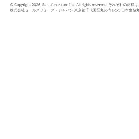
© Copyright 2026, Salesforce.com Inc. All rights reserve
株式会社セールスフォース・ジャパン 東京都千代田区丸の内1-1-3 日本生命丸の内ガ
 エージェントまたは Einstein ボットでは、スケジュール済みルーティン
実行時に過去の時刻に評価された場合、その値は無視され、項
?