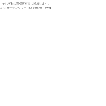
d. それぞれの商標は、それぞれの商標所有者に帰属します。
ーデンタワー（Salesforce Tower）
グはサポートされていません。
目がすぐに転送されます。