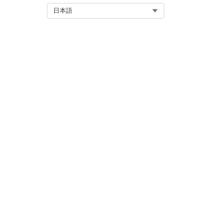
Select Org
日本語
Agentforce
メモ
スケジュール時刻がフローの
この記事で問題は解決されましたか