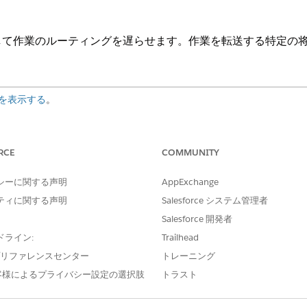
して作業のルーティングを遅らせます。作業を転送する特定の
を表示する
。
して作業のルーティングを遅らせます。作業を転送する特定の
[
作業を転送
] アクションを追加または編集します。
RCE
COMMUNITY
ます。[
ルート先]
値が [キュー]、[スキル]、または [エージェント]
(追加入力値の設定)] を展開し、ルーティング開始オプションを見つけ
シーに関する声明
AppExchange
(作業時間ルーティングをスケジュール)] チェックボックスをオンにしま
ティに関する声明
Salesforce システム管理者
択し、[
Scheduled Date and Time
(スケジュール済み日時)] フィー
Salesforce 開発者
ドライン:
Trailhead
ローが実行されると、scheduledDateTime 項目が入力された待機
作成されたエージェント作業にも継承されます。
e プリファレンスセンター
トレーニング
客様によるプライバシー設定の選択肢
トラスト