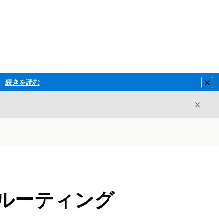
続きを読む
Clo
閉じ
閉じる
済みルーティング