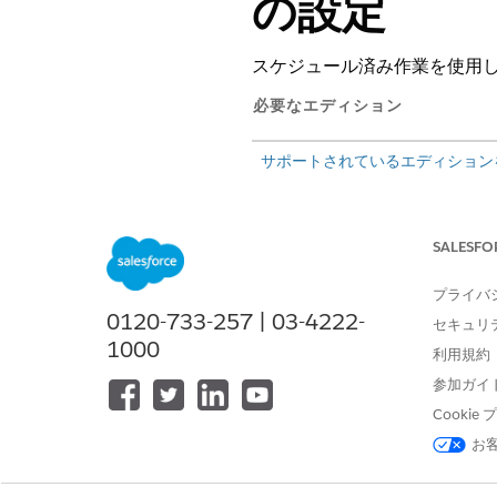
の設定
スケジュール済み作業を使用
必要なエディション
サポートされているエディション
スケジュール済み作業を使用
Flow Builder でフローを開き、
SALESFO
ルーティングサービスを選択し
[
Set Additional Input Values
プライバ
[
Schedule work time routing
0120-733-257 | 03-4222-
セキュリ
スケジュール)] オプションを選
1000
利用規約
す。
参加ガイ
フローを保存して有効化します。フ
が作成されます。項目と値は、
Cooki
お