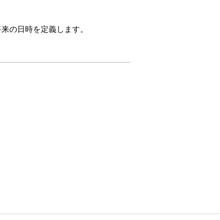
将来の日時を定義します。
将来の日時を定義します。
 に設定されていることを確認します。
ます。
す。[
Schedule a date and time
(日時を
ルドに作業項目を転送する日時を入力しま
中のサービスルーティング (PSR) レコード