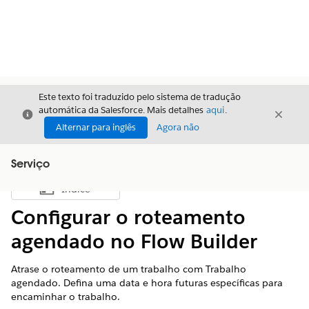
Este texto foi traduzido pelo sistema de tradução
automática da Salesforce. Mais detalhes
aqui
.
Fechar
Fecha
Fechar
Alternar para inglês
Agora não
Serviço
Índice
Mostrar índice
Configurar o roteamento
agendado no Flow Builder
Atrase o roteamento de um trabalho com Trabalho
agendado. Defina uma data e hora futuras específicas para
encaminhar o trabalho.