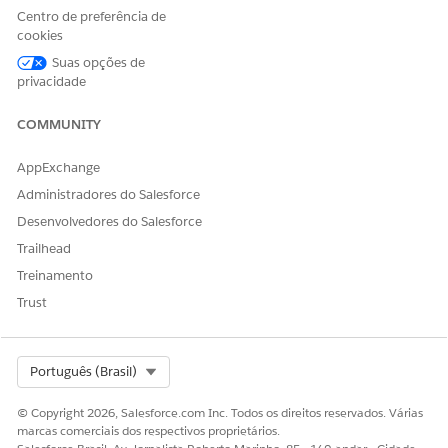
Centro de preferência de
campo e o valor também são transportados para o
cookies
Trabalho do agente criado.
Suas opções de
privacidade
COMMUNITY
AppExchange
Administradores do Salesforce
Desenvolvedores do Salesforce
Trailhead
Treinamento
Trust
Select Org
Português (Brasil)
© Copyright 2026, Salesforce.com Inc. Todos os direitos reservados. Várias
marcas comerciais dos respectivos proprietários.