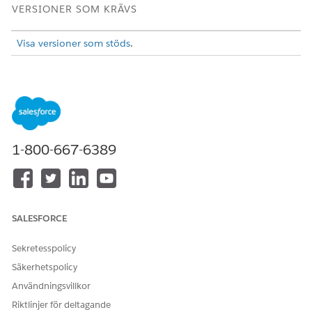
VERSIONER SOM KRÄVS
Visa versioner som stöds
.
Fördröj dirigeringen av ett arbete med Schemalagt arbete.
Definiera ett specifikt framtida datum och tid att dirigera
arbetet.
Öppna ett flöde i Flow Builder, lägg till eller redigera en
åtgärd för
Dirigera arbete
.
1-800-667-6389
Välj en dirigeringstjänst. Se till att värdet
Väg till
är inställt
till Kö, Kompetens eller Agent.
Expandera
Ange ytterligare indatavärden
för att hitta
alternativen för dirigeringsstart.
Markera kryssrutan
Schemalägg arbetstidsdirigering
. Välj
SALESFORCE
alternativet
Schemalägg datum och tid
och ange datum
och tid då arbetsobjektet ska dirigeras i
fältet Schemalagt
Sekretesspolicy
datum och tid
.
Säkerhetspolicy
Spara och aktivera flödet. När flödet har körts skapas en
PSP-post (Pending Service Routing) med fältet
Användningsvillkor
scheduleDateTime ifyllt. Fältet och värdet förs även till det
Riktlinjer för deltagande
Agentarbete som skapas.