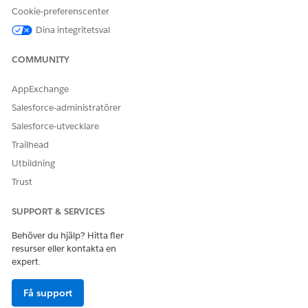
Cookie-preferenscenter
Dina integritetsval
COMMUNITY
AppExchange
Salesforce-administratörer
Salesforce-utvecklare
Trailhead
Utbildning
Trust
SUPPORT & SERVICES
Behöver du hjälp? Hitta fler
resurser eller kontakta en
expert.
Schemalagd dirigering stöds inte för
ANTECKNING
Få support
Agentforce agenter eller Einstein Bots.