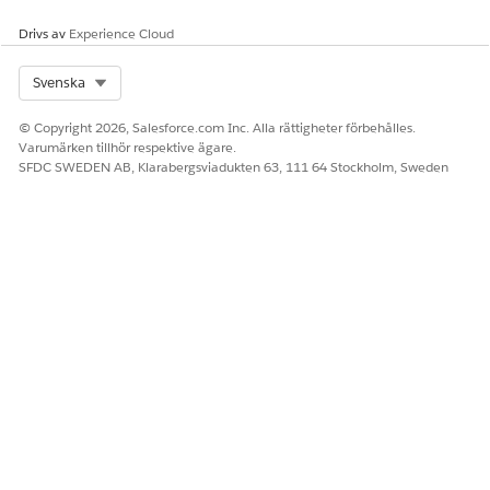
Drivs av
Experience Cloud
Om den schemalagda tiden utvärderas till en tidpunkt i det
förflutna då flödet körs ignoreras värdet och objektet dirigeras
Select Org
Svenska
omedelbart.
© Copyright 2026, Salesforce.com Inc. Alla rättigheter förbehålles.
Varumärken tillhör respektive ägare.
SFDC SWEDEN AB, Klarabergsviadukten 63, 111 64 Stockholm, Sweden
LÖSTE DENNA ARTIKEL DITT PROBLEM?
Berätta för oss vad vi kan förbättra!
Ja
Nej