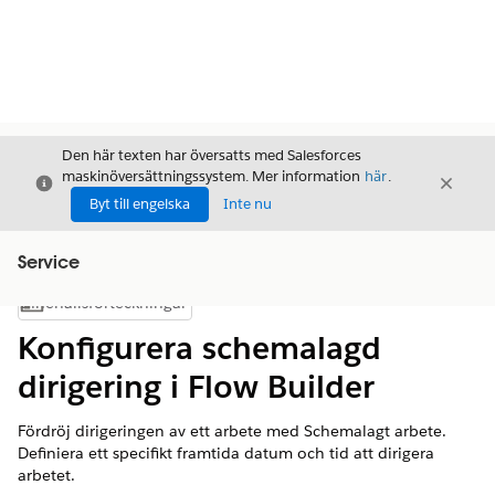
Den här texten har översatts med Salesforces
maskinöversättningssystem. Mer information
här
.
Stäng
Stäng
Stäng
Byt till engelska
Inte nu
Service
Innehållsförteckningar
Visa innehållsförteckning
Konfigurera schemalagd
dirigering i Flow Builder
Fördröj dirigeringen av ett arbete med Schemalagt arbete.
Definiera ett specifikt framtida datum och tid att dirigera
arbetet.