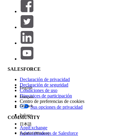
Filtros (0)
SELECCIONAR FILTROS
Agregar
Área de productos
Repercusión de función
SALESFORCE
Declaración de privacidad
Declaración de seguridad
English
Condiciones de uso
Directrices de participación
Français
Centro de preferencias de cookies
Deutsch
Sus opciones de privacidad
Edición
Italiano
COMMUNITY
日本語
AppExchange
Administradores de Salesforce
Español (México)