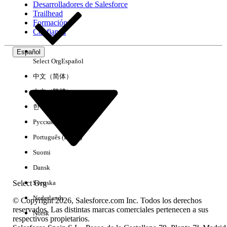
Desarrolladores de Salesforce
Trailhead
Experiencia
Formación
Confianza
Español
Select Org
Español
Borrar todo
Listo
中文（简体）
中文（繁體）
한국어
Русский
Português (Brasil)
Suomi
Dansk
Select Org
Svenska
Nederlands
© Copyright 2026, Salesforce.com Inc. Todos los derechos
reservados. Las distintas marcas comerciales pertenecen a sus
Norsk
respectivos propietarios.
No hay resultados