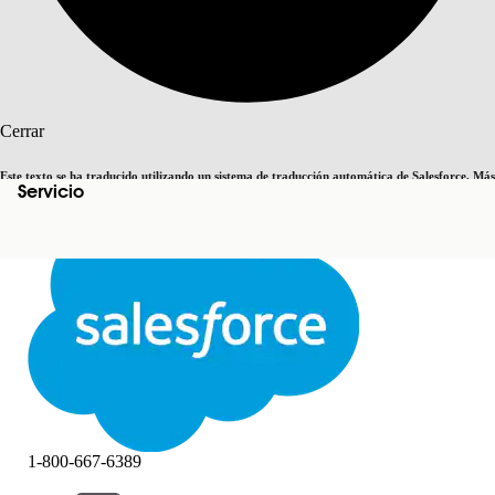
Buscar
Cerrar
Este texto se ha traducido utilizando un sistema de traducción automática de Salesforce. Más
Servicio
Cambiar a inglés
Ahora no
información
aquí
.
Cerrar
Cerrar
1-800-667-6389