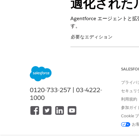
適化された
Agentforce エージェ
す。
必要なエディション
サポートされているエディション
Agentforce エージェ
SALESFO
受信するまでの時間を減らし
す。複数のルーティング確認
プライバ
ップが削除されるため、より
0120-733-257 | 03-4222-
セキュリ
1000
ルーティングのしくみ
利用規約
参加ガイ
以前は、会話をエージェントまた
Cooki
ジェントと拡張ボットは常に使
お
が接続されます。
更新されたルーティング動作