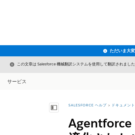
閉じる
この文章は Salesforce 機械翻訳システムを使用して翻訳されまし
サービス
SALESFORCE ヘルプ
ドキュメント
詳細情報:
目次を表示
Agentf