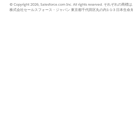
© Copyright 2026, Salesforce.com Inc. All rights reserve
スルーティング (PSR) レコードの作成をスキップします。
株式会社セールスフォース・ジャパン 東京都千代田区丸の内1-1-3 日本生命丸の内ガ
 (承諾済み)] 状況の AgentWork レコードが作成されます。
ぐに会話に参加します。
?