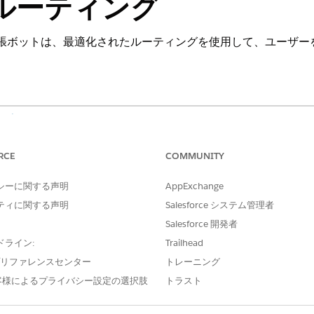
ルーティング
ントと拡張ボットは、最適化されたルーティングを使用して、ユー
を表示する
。
ントと拡張ボットは、最適化されたルーティングを使用して、ユー
RCE
COMMUNITY
ます。オムニチャネルは、会話の開始直後にユーザーをエージ
ステップが完了するまで待つ必要はありません。この方法では
シーに関する声明
AppExchange
迅速で応答性の高いインタラクションが得られます。
ティに関する声明
Salesforce システム管理者
Salesforce 開発者
ドライン:
Trailhead
はボットに転送するには、接続を確立する前に一連の確認手順が必
e プリファレンスセンター
トレーニング
用できるため、更新されたルーティング プロセスではこれら
客様によるプライバシー設定の選択肢
トラスト
には、次の手順が含まれます。