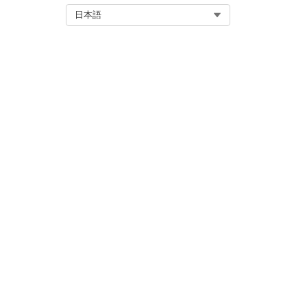
Select Org
日本語
オムニチャネルは待機中のサービ
オムニチャネルによって [開封済み
エージェントまたはボットがす
この記事で問題は解決されましたか
ご意見をお待ちしております。