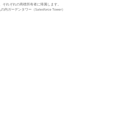
d. それぞれの商標は、それぞれの商標所有者に帰属します。
ーデンタワー（Salesforce Tower）
はい
いいえ