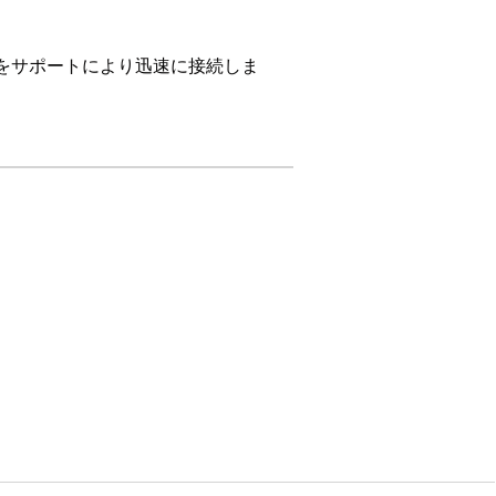
ザーをサポートにより迅速に接続しま
ザーが会話を開始してから最初の応答を
ェントまたはボットに直接接続しま
、接続パスからバックグラウンドステ
要でした。Agentforce エー
の手順がスキップされ、すぐにユーザ