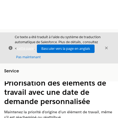
Ce texte a été traduit à l’aide du système de traduction
automatique de Salesforce. Plus de détails, consultez
Fermer
Ferme
<
cette page
.
Basculer vers la page en anglais
Fermer
Pas maintenant
Table des
Service
Afficher la table des matières
matières
Priorisation des éléments de
travail avec une date de
demande personnalisée
Maintenez la priorité d'origine d'un élément de travail, même
s'il est réacheminé ou réattribué.