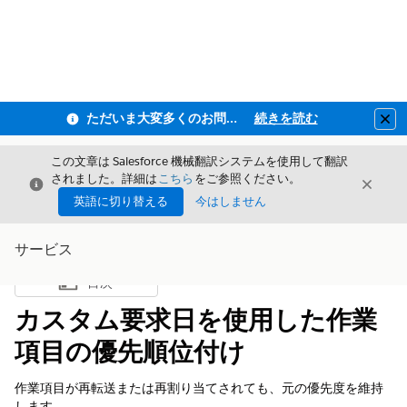
ただいま大変多くのお問い合わせをいただいており、ご連絡までにお時間を頂戴しております
続きを読む
Clo
この文章は Salesforce 機械翻訳システムを使用して翻訳
されました。詳細は
こちら
をご参照ください。
閉じる
閉じ
閉じる
英語に切り替える
今はしません
サービス
目次
目次を表示
カスタム要求日を使用した作業
項目の優先順位付け
作業項目が再転送または再割り当てされても、元の優先度を維持
します。