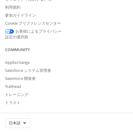
利用規約
カスタム要求日時を設定すると、Service Cloud 分析の下流に直
接影響します。
参加ガイドライン:
Cookie プリファレンスセンター
AgentWork オブジェクト
: フローで設定された値は、PSR オ
ブジェクトの customRequestedDateTime 項目に書き込まれ
お客様によるプライバシー
ます。この値により、エージェントが ToDo を受け入れると
設定の選択肢
きに AgentWork レコードの RequestedDateTime 項目に入力
される方法が決まります。
COMMUNITY
応答速度
: customRequestedDateTime 項目はエージェントが
応答するまでの経過時間を計算するために使用されるため、カ
AppExchange
スタムタイムスタンプの使用は応答速度の総計値に影響しま
Salesforce システム管理者
す。このリフレクションにより、最初の連絡先からの顧客の実
Salesforce 開発者
際の待機時間をより正確に表現できます。
Trailhead
Flow Builder でのカスタム要求日の設定
トレーニング
[要求日] オプションを使用して、作業項目が要求された元の日
トラスト
付を追加します。これにより、作業項目が再転送または再割り
当てされても、元の優先度が維持されます。
Select Org
日本語