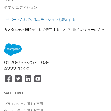
必要なエディション
サポートされているエディションを表示する
。
カスタム要求日時を手動で設定することで、現在のキューに入っ
た時間ではなく、元の要求時間に基づいて、目的の順序で作業を
転送できます。[
Requested Date (
要求日)] フィールドを使用し
て、作業が最初に要求されたタイミングを定義します。
この項目では、日時型の変数のみを使用できます。
この変数には過去の日付を使用します。実行時に評価された値
0120-733-257 | 03-
が将来の値である場合、入力は無視され、待機中のサービスル
4222-1000
ーティング (PSR) オブジェクトの値は設定されません。
この入力は、キュー、スキル、またはエージェントに転送する
ときに使用できます。Agentforce エージェントまたは
Einstein ボットにルーティングするときには使用できませ
ん。
SALESFORCE
追加のスキルを使用する場合、タイムアウトのカウントダウン
はカスタム要求時間に基づいて開始されます。
プライバシーに関する声明
レポートと AgentWork への影響
セキュリティに関する声明