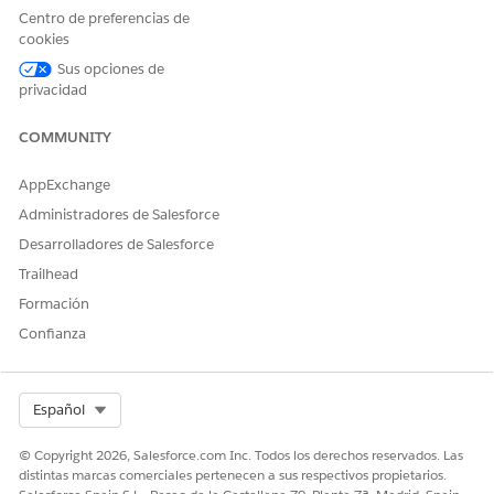
Busque el campo Programar fecha y hora. Esta columna
Centro de preferencias de
muestra el momento específico en que el registro
cookies
Enrutamiento de servicio pendiente (PSR) está establecido
Sus opciones de
para entrar en la cola de coincidencia activa.
privacidad
Estos elementos permanecen en la vista de retraso y
comienzan a coincidir con usuarios que iniciaron sesión
COMMUNITY
solo una vez que pasa la fecha y hora programadas.
Anticipe periodos de gran volumen donde muchas
AppExchange
devoluciones de llamadas programadas se desencadenan
Administradores de Salesforce
simultáneamente.
Informe sobre la Fecha programada y la Fecha de
Desarrolladores de Salesforce
aceptación para medir lo cerca que estuvo el sistema del
Trailhead
tiempo de enrutamiento solicitado.
Formación
Configurar el enrutamiento programado en Flow Builder
Confianza
Retrasar el enrutamiento de un trabajo con Trabajo
programado. Defina una fecha y hora futuras específicas
para enrutar el trabajo.
Select Org
Español
© Copyright 2026, Salesforce.com Inc. Todos los derechos reservados. Las
distintas marcas comerciales pertenecen a sus respectivos propietarios.