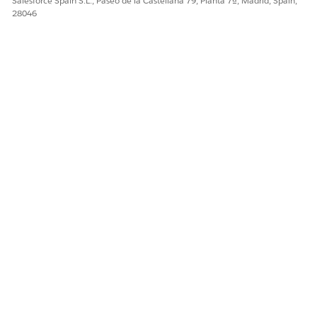
Salesforce Spain S.L., Paseo de la Castellana 79, Planta 7ª, Madrid, Spain,
¿RESOLVIÓ ESTE ARTÍCULO SU PROBLEMA?
28046
¡Háganos saber cómo podemos mejorar!
Sí
No