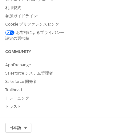
Field Service Classic Dispatch Console (ディスパッチャーコ
ンソールとも呼ばれる) は、派遣担当者向けの元のメイン作業
利用規約
スペースです。動的な地図と高度なカスタマイズが可能なガン
参加ガイドライン:
トチャートを備え、今後の予定や有効なチームメンバーなどが
Cookie プリファレンスセンター
表示されます。Summer '26 以降、派遣担当者は従来のディ
スパッチャーコンソールに代わるスケジュールコンソールを使
お客様によるプライバシー
設定の選択肢
用できます。
Field Service 予定の自動派遣
COMMUNITY
スケジュール済みサービス予定を派遣作業員に派遣できます。
コンソールから予定を派遣できますが、次の予定を自動的に派
AppExchange
遣またはドリップフィードするジョブを設定することもできま
Salesforce システム管理者
す。
Salesforce 開発者
Trailhead
関連項目:
トレーニング
Field Service 派遣担当者向け Agentforce
トラスト
Select Org
日本語
この記事で問題は解決されましたか?
ご意見をお待ちしております。