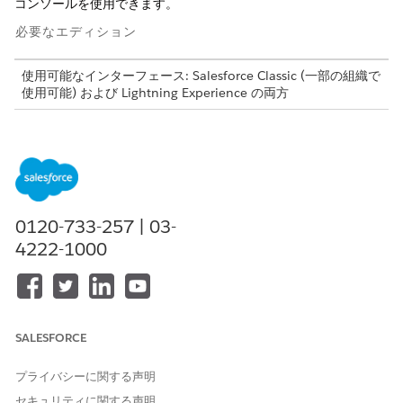
コンソールを使用できます。
必要なエディション
使用可能なインターフェース: Salesforce Classic (一部の組織で
使用可能) および Lightning Experience の両方
Agentforce Field Service および Operations のコア機能、管
理パッケージ、モバイルアプリケーションは、
Enterprise
Edition、
Unlimited
Edition、および
Developer
Edition で使
用できます。
0120-733-257 | 03-
これは Field Service 管理パッケージ機能です。
4222-1000
Field Service Scheduling Console での作業
スケジュールコンソールでは、使いやすさ、生産性、およびハ
イパフォーマンスに重点を置き、シームレスでアクセスしやす
い派遣環境を提供します。Summer '26 以降、Agentforce
Field Service and Operations (旧称 Field Service) の従来の
SALESFORCE
Classic Dispatch Console が置き換えられます。
プライバシーに関する声明
Field Service Classic ディスパッチャーコンソールでの作業
セキュリティに関する声明