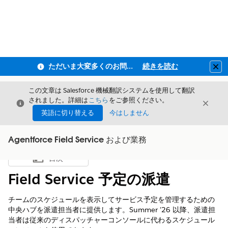
ただいま大変多くのお問い合わせをいただいており、ご連絡までにお時間を頂戴しております
続きを読む
Clo
この文章は Salesforce 機械翻訳システムを使用して翻訳
されました。詳細は
こちら
をご参照ください。
閉じる
閉じ
閉じる
英語に切り替える
今はしません
Agentforce Field Service および業務
目次
目次を表示
Field Service 予定の派遣
チームのスケジュールを表示してサービス予定を管理するための
中央ハブを派遣担当者に提供します。Summer '26 以降、派遣担
当者は従来のディスパッチャーコンソールに代わるスケジュール