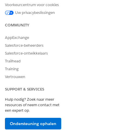
Werken in de Field Service Classic Dispatch Console
Voorkeurcentrum voor cookies
De Field Service Classic Dispatch Console, ook wel
Uw privacybeslissingen
Dispatcher Console genoemd, is de oorspronkelijke
hoofdwerkruimte voor dispatchers. Deze biedt een
COMMUNITY
dynamische kaart en een uiterst aanpasbaar Gantt-
diagram dat openstaande afspraken, actieve teamleden
AppExchange
en nog meer toont. Vanaf Summer '26 kunnen dispatchers
Salesforce-beheerders
de Planningsconsole gebruiken, die de Classic Dispatch
Console vervangt.
Salesforce-ontwikkelaars
Trailhead
Field Service-afspraken automatisch verzenden
Geplande serviceafspraken verzenden naar uw mobiele
Training
medewerkers. Hoewel u afspraken kunt verzenden vanuit
Vertrouwen
de console, kunt u ook taken instellen die automatisch de
volgende afspraken verzenden of dripfeed geven.
SUPPORT & SERVICES
Hulp nodig? Zoek naar meer
ZIE OOK:
resources of neem contact met
een expert op.
Agentforce voor Field Service Dispatchers
Ondersteuning ophalen