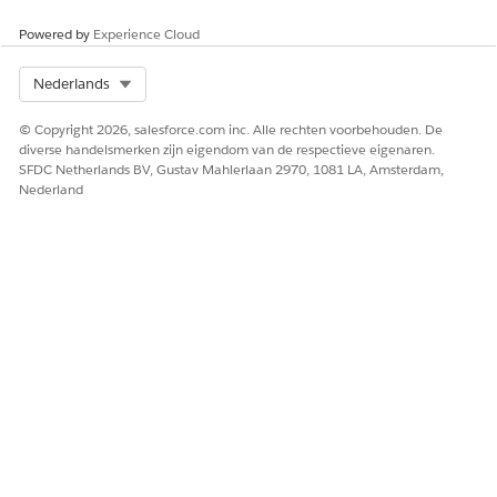
HEEFT DIT ARTIKEL UW PROBLEEM OPGELOST?
Powered by
Experience Cloud
Laat ons weten wat we kunnen doen om te verbeteren!
Select Org
Nederlands
Ja
Nee
© Copyright 2026, salesforce.com inc. Alle rechten voorbehouden. De
diverse handelsmerken zijn eigendom van de respectieve eigenaren.
SFDC Netherlands BV, Gustav Mahlerlaan 2970, 1081 LA, Amsterdam,
Nederland