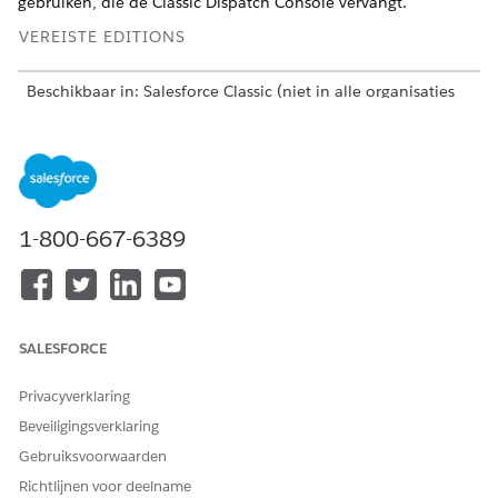
gebruiken, die de Classic Dispatch Console vervangt.
VEREISTE EDITIONS
Beschikbaar in: Salesforce Classic (niet in alle organisaties
beschikbaar) en Lightning Experience
De kernvoorzieningen, het beheerde pakket en de mobiele
app van Agentforce Field Service en Operations zijn
beschikbaar in de
Enterprise
,
Unlimited
en
Developer
Edition.
1-800-667-6389
Dit is een voorziening voor beheerde pakketten van Field
Service.
Werken in de Field Service-planningsconsole
SALESFORCE
De planningsconsole biedt een naadloze, toegankelijke
verzendervaring door te focussen op bruikbaarheid,
Privacyverklaring
productiviteit en hoge prestaties. Met ingang van Summer
Beveiligingsverklaring
'26 vervangt het de oorspronkelijke Classic Dispatch
Console in Agentforce Field Service en Operations
Gebruiksvoorwaarden
(voorheen Field Service).
Richtlijnen voor deelname