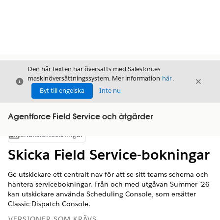
Den här texten har översatts med Salesforces
maskinöversättningssystem. Mer information
här
.
Stäng
Stäng
Stäng
Byt till engelska
Inte nu
Agentforce Field Service och åtgärder
Innehållsförteckningar
Visa innehållsförteckning
Skicka Field Service-bokningar
Ge utskickare ett centralt nav för att se sitt teams schema och
hantera servicebokningar. Från och med utgåvan Summer '26
kan utskickare använda Scheduling Console, som ersätter
Classic Dispatch Console.
VERSIONER SOM KRÄVS