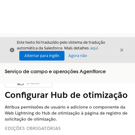
Este texto foi traduzido pelo sistema de tradução
automática da Salesforce. Mais detalhes
aqui
.
Fechar
Fecha
Fechar
Alternar para inglês
Agora não
Serviço de campo e operações Agentforce
Índice
Mostrar índice
Configurar Hub de otimização
Atribua permissões de usuário e adicione o componente da
Web Lightning do Hub de otimização à página de registro de
solicitação de otimização.
EDIÇÕES OBRIGATÓRIAS