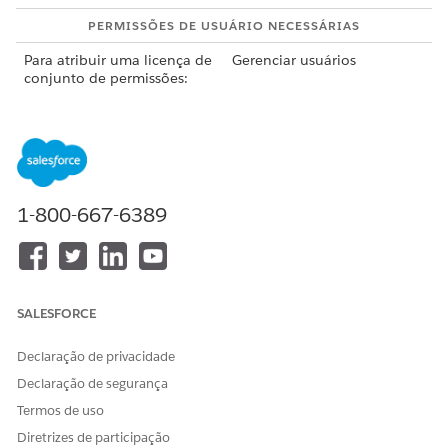
PERMISSÕES DE USUÁRIO NECESSÁRIAS
Para atribuir uma licença de
Gerenciar usuários
conjunto de permissões:
Para configurar o Hub de
Personalizar aplicativo
otimização:
Esse é um recurso de pacote gerenciado do Field Service.
1-800-667-6389
O Hub de otimização está disponível apenas quando
NOTA
SALESFORCE
você estiver usando o Agendamento e otimização
aprimorados.
Declaração de privacidade
Declaração de segurança
Atribua aos usuários um destes conjuntos de permissões.
Termos de uso
Consulte
Atribuir permissões ao Field Service
.
Diretrizes de participação
Conjunto de permissões de administrador do Field