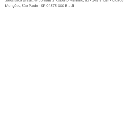
Salesforce Brasil, Av. Jornalista Roberto Marinho, 85 - 14º andar - Cidade
Monções, São Paulo - SP, 04575-000 Brasil
ESTE ARTIGO RESOLVEU SEU PROBLEMA?
Diga-nos para podermos melhorar!
Sim
Não