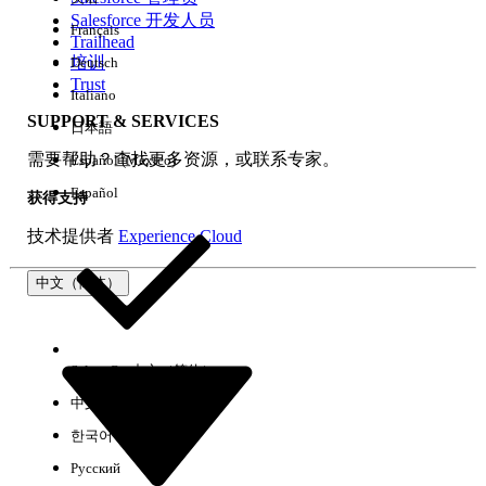
Salesforce 开发人员
Français
体验
Trailhead
培训
Deutsch
Trust
Italiano
SUPPORT & SERVICES
日本語
全部清除
完成
需要帮助？查找更多资源，或联系专家。
Español (México)
Español
获得支持
技术提供者
Experience Cloud
中文（简体）
Select Org
中文（简体）
中文（繁体）
한국어
Русский
没有结果