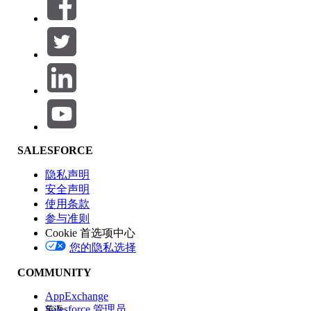
筛选器 (0)
选择筛选器
添加
产品区域
SALESFORCE
功能影响
隐私声明
安全声明
使用条款
参与准则
Cookie 首选项中心
版本
您的隐私选择
COMMUNITY
AppExchange
Salesforce 管理员
英语