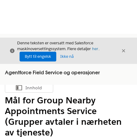
Denne teksten er oversatt med Salesforce
maskinoversettingssystem. Flere detaljer
her
.
Avslutt
Avslut
Avslutt
Bytt til engelsk
Ikke nå
Agentforce Field Service og operasjoner
Innhold
Vis innholdsfortegnelse
Mål for Group Nearby
Appointments Service
(Grupper avtaler i nærheten
av tjeneste)