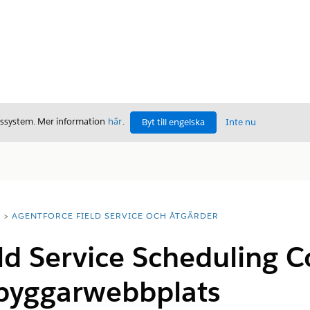
gssystem. Mer information
här
.
Byt till engelska
Inte nu
T
AGENTFORCE FIELD SERVICE OCH ÅTGÄRDER
ield Service Scheduling 
byggarwebbplats