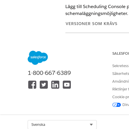
Lägg till Scheduling Console 
schemaläggningsmöjligheter.
VERSIONER SOM KRÄVS
Tillgängliga i: Lightning Experi
Kärnfunktioner, hanterade paket
SALESFO
ANVÄNDARBEHÖRIGHETER SOM 
Sekretess
1-800-667-6389
Använda Schemaläggningskonso
Säkerhets
Användnin
Riktlinjer
Cookie-p
Detta är en funktion i d
Dina
Schemaläggning
VIKTIG
Select Org
Svenska