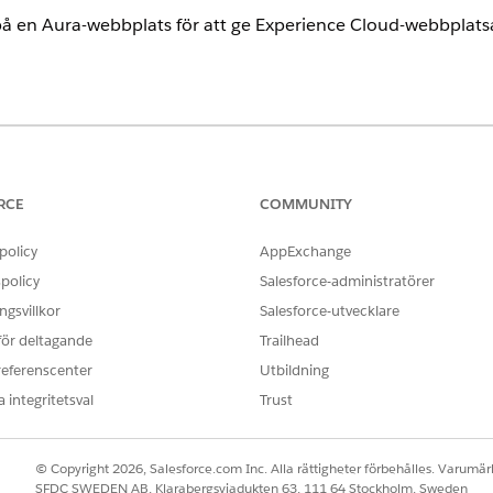
på en Aura-webbplats för att ge Experience Cloud-webbplats
ence
 och mobilappen för Field Service är tillgängliga i
Enterprise
,
Unli
RCE
COMMUNITY
KRÄVS FÖR ATT
policy
AppExchange
len i en webbplats:
Behörighetsuppsättningen Fi
policy
Salesforce-administratörer
License OCH behörighetsupp
gsvillkor
Salesforce-utvecklare
Dispatcher Permissions
 för deltagande
Trailhead
referenscenter
Utbildning
et hanterade paketet Field Service.
 integritetsval
Trust
skonsolen har inte stöd för
LWR-webbplatser
.
© Copyright 2026, Salesforce.com Inc. Alla rättigheter förbehålles. Varumärk
SFDC SWEDEN AB, Klarabergsviadukten 63, 111 64 Stockholm, Sweden