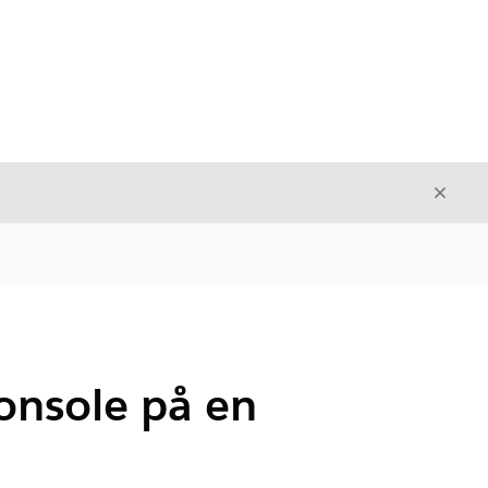
Stäng
Stäng
Console på en