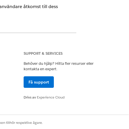
användare åtkomst till dess
mited
och
Developer
Editions.
SUPPORT & SERVICES
Behöver du hjälp? Hitta fler resurser eller
kontakta en expert.
eld Service Community Dispatcher
sättningen Field Service Community
Få support
Drivs av
Experience Cloud
en tillhör respektive ägare.