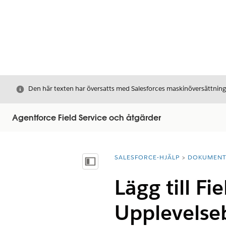
Stäng
Den här texten har översatts med Salesforces maskinöversättnin
Agentforce Field Service och åtgärder
SALESFORCE-HJÄLP
DOKUMEN
Du är här:
Visa innehållsförteckning
Lägg till F
Upplevelse