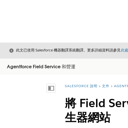
結束
此文已使用 Salesforce 機器翻譯系統翻譯。更多詳細資料請參見
此
Agentforce Field Service 和營運
SALESFORCE 說明
文件
AGENT
您位於此處：
顯示目錄
將 Field S
生器網站