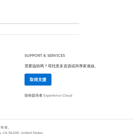
式。
SUPPORT & SERVICES
Dispatcher 權限集」和「Field Service
需要協助嗎？尋找更多資源或與專家連線。
權限集」權限集
取得支援
技術提供者
Experience Cloud
別擁有者。
co, CA 94105, United States