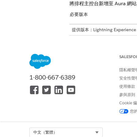
將排程主控台新增至 Aura 網站,
必要版本
提供版本：Lightning Experience
Enterprise
、
Unlimited
及
Devel
需要的使用者權限
SALESFO
在網站中使用排程主控台:
隱私權聲
1-800-667-6389
安全性聲
使用條款
這是 Field Service 
參與原則
Cookie
「排程主控台」不
重要
您
使用體驗產生器新增「排程主
Select Org
中文（繁體）