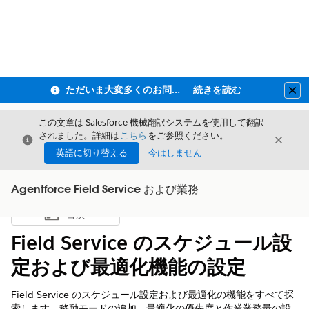
ただいま大変多くのお問い合わせをいただいており、ご連絡までにお時間を頂戴しております
続きを読む
Clo
この文章は Salesforce 機械翻訳システムを使用して翻訳
されました。詳細は
こちら
をご参照ください。
閉じる
閉じ
閉じる
英語に切り替える
今はしません
Agentforce Field Service および業務
目次
目次を表示
Field Service のスケジュール設
定および最適化機能の設定
Field Service のスケジュール設定および最適化の機能をすべて探
索します。移動モードの追加、最適化の優先度と作業業務量の設