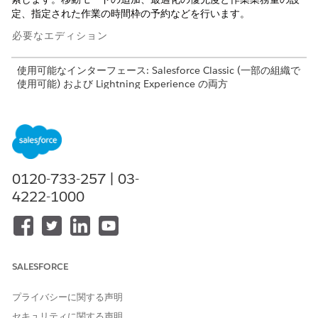
定、指定された作業の時間枠の予約などを行います。
必要なエディション
使用可能なインターフェース: Salesforce Classic (一部の組織で
使用可能) および Lightning Experience の両方
Agentforce Field Service および Operations のコア機能、管
理パッケージ、モバイルアプリケーションは、
Enterprise
Edition、
Unlimited
Edition、および
Developer
Edition で使
用できます。
0120-733-257 | 03-
開始する前に、「拡張されたスケジュール設定および最適化で使
用可能な機能
」
で機能の完全なリストを確認してください。
4222-1000
Field Service のスケジュール設定および最適化サービス
スケジュール設定および最適化には、サービス予定をスケジュ
ール、再スケジュール、スケジュール解除するために使用され
るサービスが含まれます。
SALESFORCE
スケジュールと予定の予約のスライディングと入れ替えの設定
プライバシーに関する声明
Field Service 予定の予約およびスケジュールを使用するとき
に、スケジュールする予定を増やせるように時間を解放しま
セキュリティに関する声明