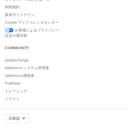
す。スライドを使用すると、ガントチャートでのサービスの予
利用規約
定は、リソースの対応可能状況の範囲内で早い時間または遅い
参加ガイドライン:
時間に移動できます。入れ替えとスライディングを併用するこ
とで、ガントチャート上のサービス予定を別の日や別のリソー
Cookie プリファレンスセンター
スに移動することもできます。サービス予定の入れ替えとスラ
お客様によるプライバシー
イディングでは、より多くの時間枠の対応可能状況とより高速
設定の選択肢
な SLA コンプライアンスが提供され、空き時間を減らすこと
で、より長いサービス予定のスケジュールが可能です。
COMMUNITY
移動モードの設定
AppExchange
さまざまな移動モードを備えた最適化サービスでは、より正確
な移動時間の予測を提供し、サービス予定の完了率を向上させ
Salesforce システム管理者
ることで、予測移動を強化します。さまざまな種類の移動モー
Salesforce 開発者
ドを活用することで、システム管理者は輸送種別 (自動車、軽
Trailhead
量トラック、重量トラック、自転車、または徒歩)、有料道路
トレーニング
の使用、および危険物の考慮事項を反映するように、テリトリ
ーごと、主要サービステリトリーメンバーごと、またはその両
トラスト
方の移動モードを定義します。
移動時間バッファの設定
Select Org
日本語
駐車場、セキュリティチェック、オンサイトナビゲーションな
ど、追加の移動関連活動を考慮して移動時間を調整し、従業員