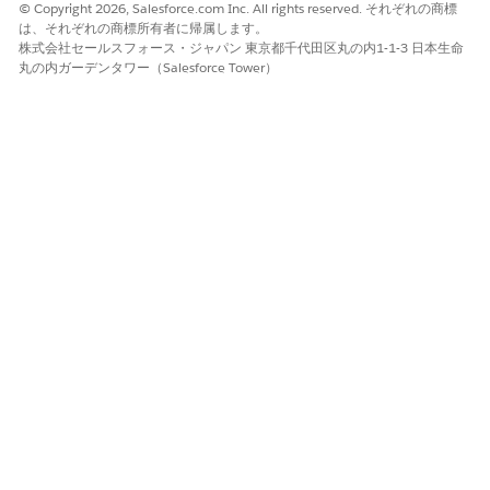
© Copyright 2026, Salesforce.com Inc. All rights reserved. それぞれの商標
のスケジュールを改善します。組織、サービステリトリー、ま
は、それぞれの商標所有者に帰属します。
たは個々のサービス予定レベルで移動時間バッファを設定し、
株式会社セールスフォース・ジャパン 東京都千代田区丸の内1-1-3 日本生命
スケジュール操作の精度を向上させます。
丸の内ガーデンタワー（Salesforce Tower）
最適化のための Field Service 予定の優先度付け
チームの対応可能状況が限られている場合、重要なサービス予
定を緊急度の低い作業よりも優先します。期日が近づくにつれ
て値を増やすなどの動的な優先度を割り当てることができま
す。最適化では、予定を時間枠にスケジュールするときに優先
度値を考慮できます。
関連性グループの作成
関連性グループを使用して、作業ルールとサービス内容を特定
のグループの予定またはサービステリトリーメンバーに適用し
ます。1 つのスケジュールポリシー内で作業リソースとサービ
スリソースの種別に基づいて異なるロジックを適用できます。
たとえば、フルタイムの従業員とパートタイムの従業員の休憩
や移動時間に関する会社のポリシーを適用するために関連性グ
ループを使用します。関連性グループは、Salesforce 組織全
体のデータインサイトを使用してスケジュールを改善すること
もできます。たとえば、関連性グループを使用して、優先度の
高い取引先に特定のスキルを持つ技術者に優先順位を付けた