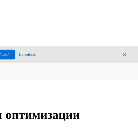
Закры
йский
Не сейчас
Закрыт
и оптимизации