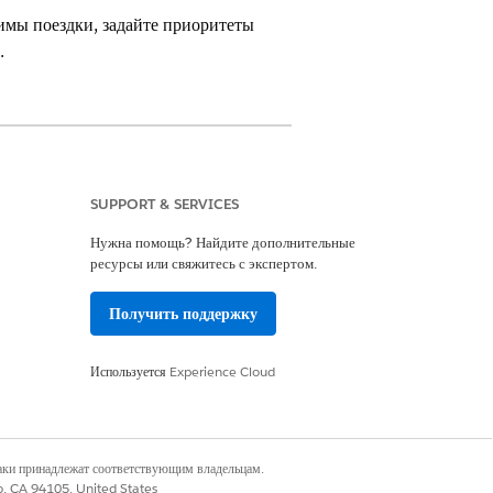
имы поездки, задайте приоритеты
.
s доступны в выпусках
Enterprise
,
SUPPORT & SERVICES
Нужна помощь? Найдите дополнительные
м планировании и оптимизации
».
ресурсы или свяжитесь с экспертом.
отмены планирования сервисных встреч.
Получить поддержку
рования встреч Field Service. С помощью
Используется
Experience Cloud
е время, в пределах доступности ресурса
 также могут переместиться на другой день
 временного интервала и более быстрое
рвисные встречи, сокращая пробелы.
наки принадлежат соответствующим владельцам.
co, CA 94105, United States