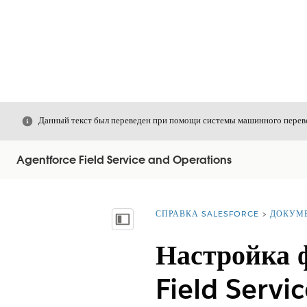
Закрыть
Данный текст был переведен при помощи системы машинного перево
Agentforce Field Service and Operations
СПРАВКА SALESFORCE
ДОКУМ
Вы находитесь здесь:
Показать содержание
Настройка 
Field Servi