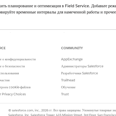
жить планирование и оптимизация в Field Service. Добавьте реж
ервируйте временные интервалы для намеченной работы и прочее
lassic (недоступно во всех организациях) и Lightning Experience.
кет и мобильное приложение Agentforce Field Service and Operation
RCE
COMMUNITY
дите полный список функций в разделе «
Доступно в расширенно
е о конфиденциальности
AppExchange
 о безопасности
Администраторы Salesforce
изации Field Service
лючают службы, используемые для планирования, перепланирования и 
спользования
Разработчики Salesforce
частия
Trailhead
становок для планирования и резервирования встречи
ания дополнительных встреч при использовании резервирования и плани
троек cookie-файлов
Обучение
 диаграмме Ганта могут переместиться на более раннее или более поздне
r Privacy Choices
Trust
ремешивание и скольжение вместе, сервисные встречи в диаграмме Ганта
зация и скольжение сервисных встреч предоставляют больше доступности
овне обслуживания, а также позволяют планировать более длительные се
© salesforce.com, inc., 2026 гг. Все права защищены. Упомянутые товарные з
Salesforce, Inc. Salesforce Tower, 415 Mission Street, 3rd Floor, San Francis