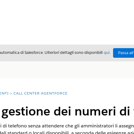
automatica di Salesforce. Ulteriori dettagli sono disponibili
qui
.
Passa all
ENTI
CALL CENTER AGENTFORCE
gestione dei numeri di 
 di telefono senza attendere che gli amministratori li assegni
ali standard o locali disponibili, a seconda delle esigenze azi