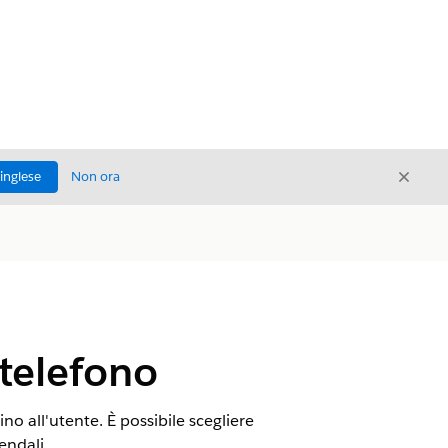
Chiud
'inglese
Non ora
Chiudi
telefono
no all'utente. È possibile scegliere
endali.