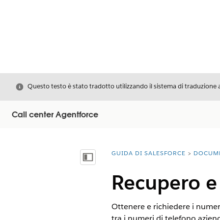
Chiudi
Questo testo è stato tradotto utilizzando il sistema di traduzione 
Call center Agentforce
GUIDA DI SALESFORCE
DOCUM
Ti trovi qui:
Mostra sommario
Recupero e 
Ottenere e richiedere i numeri
tra i numeri di telefono aziend