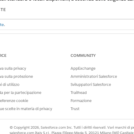
STE
te
.
IESTE
eri di telefono:
Gestisci numeri
RCE
COMMUNITY
Agente call center Salesforce
a sulla privacy
AppExchange
va sulla protezione
Amministratori Salesforce
può clonare gli insiemi di autorizzazioni
Agente Salesforce Voice Ca
one utente
Gestisci numeri
. Questa funzione è disponibile per tutti g
 di utilizzo
Sviluppatori Salesforce
to. Gli amministratori possono aggiungere o rimuovere utenti dall'in
da per la partecipazione
Trailhead
eferenze cookie
Formazione
ue scelte in materia di privacy
Trust
elefonia
 Connect
© Copyright 2026, Salesforce.com Inc. Tutti i diritti riservati. Vari marchi di pro
salesforce.com Italy S.r.l., Piazza Filippo Meda 5, 20121 Milano (MI) Capit
 a
Impostazioni
.