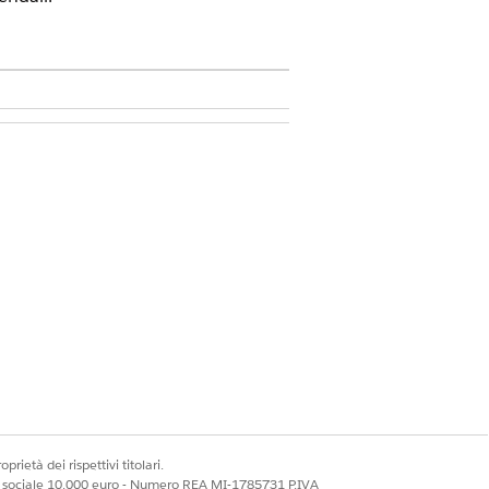
 Voice
ll Center
o
Amministratore
per
li utenti che appartengono all'insieme
sieme di autorizzazioni in base alle
prietà dei rispettivi titolari.
ale sociale 10.000 euro - Numero REA MI-1785731 P.IVA