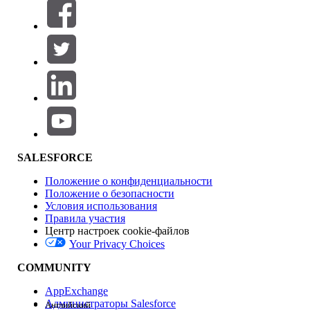
Фильтры (0)
ВЫБРАТЬ ФИЛЬТРЫ
Добавить
Область продуктов
Влияние на функции
SALESFORCE
Положение о конфиденциальности
Положение о безопасности
Условия использования
Правила участия
Центр настроек cookie-файлов
Your Privacy Choices
Версия
COMMUNITY
AppExchange
Администраторы Salesforce
Английский