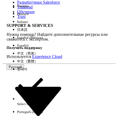
Разработчики Salesforce
Français
Trailhead
Возможности
Обучение
Deutsch
Trust
Italiano
SUPPORT & SERVICES
日本語
Нужна помощь? Найдите дополнительные ресурсы или
Очистить все
Готово
Español (México)
свяжитесь с экспертом.
Español
Получить поддержку
中文（简体）
Используется
Experience Cloud
中文（繁體）
Русский
한국어
Select Org
Русский
Português (Brasil)
Результаты отсутствуют