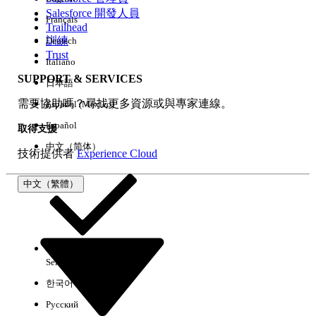
Salesforce 開發人員
Français
經驗
Trailhead
訓練
Deutsch
Trust
Italiano
SUPPORT & SERVICES
日本語
全部清除
完成
需要協助嗎？尋找更多資源或與專家連線。
Español (México)
Español
取得支援
中文（简体）
技術提供者
Experience Cloud
中文（繁體）
Select Org
中文（繁體）
한국어
Русский
沒有結果