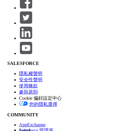
篩選器 (0)
選取篩選
新增
產品區域
SALESFORCE
功能影響
隱私權聲明
安全性聲明
使用條款
參與原則
Cookie 偏好設定中心
版本
您的隱私選擇
COMMUNITY
AppExchange
Salesforce 管理員
English