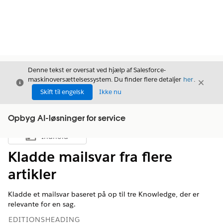
Denne tekst er oversat ved hjælp af Salesforce-
maskinoversættelsessystem. Du finder flere detaljer
her
.
Luk
Luk
Luk
Skift til engelsk
Ikke nu
Opbyg AI-løsninger for service
Indhold
Vis indholdsfortegnelse
Kladde mailsvar fra flere
artikler
Kladde et mailsvar baseret på op til tre Knowledge, der er
relevante for en sag.
EDITIONSHEADING