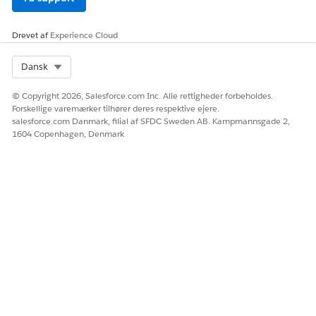
Drevet af
Experience Cloud
Select Org
Dansk
© Copyright 2026, Salesforce.com Inc. Alle rettigheder forbeholdes.
Forskellige varemærker tilhører deres respektive ejere.
salesforce.com Danmark, filial af SFDC Sweden AB. Kampmannsgade 2,
1604 Copenhagen, Denmark
Der oprettes en kladde i mailopretteren, hvor du kan
gennemse, redigere og sende den. Kladden fletter
modtagerens navn fra den tilknyttede sag.
LØSTE DENNE ARTIKEL DIT PROBLEM?
Giv os besked, så vi kan forbedre os!
Ja
Nej