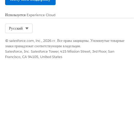
Щелкните «
Черновик Einstein Email из нескольких статей
»
в меню действий соответствующей статьи.
Используется
Experience Cloud
Выберите не более трех статей, связанных с обращением, а
потом нажмите «
Черновик сообщения эл. почты
».
Select Org
Русский
© salesforce.com, inc., 2026 гг. Все права защищены. Упомянутые товарные
знаки принадлежат соответствующим владельцам.
Salesforce, Inc. Salesforce Tower, 415 Mission Street, 3rd Floor, San
Francisco, CA 94105, United States
В компоновщике сообщений эл. почты создается черновик,
который можно просматривать, редактировать и отправлять.
Черновик объединяет имя получателя из связанного обращения.