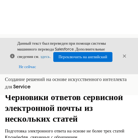
Данный текст был переведен при помощи системы
машинного перевода Salesforce. Дополнительные
Закрыть
Закры
сведения см.
здесь
.
Переключить на английский
Закрыт
Не сейчас
Создание решений на основе искусственного интеллекта
Содержание
Показать содержание
для Service
Черновики ответов сервисной
электронной почты из
нескольких статей
Подготовка электронного ответа на основе не более трех статей
Knowledge, связанных с обращением.