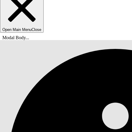
Open Main Menu
Close
Modal Body...
Sie befinden sich hier:
Salesforce-Hilfe
Dokumente
AI-Lösungen für Service