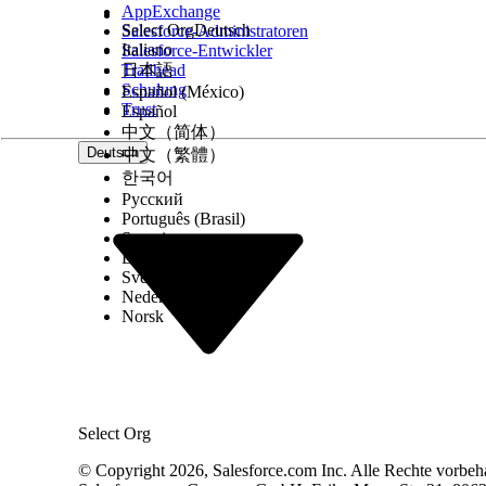
AppExchange
Select Org
Deutsch
Salesforce-Administratoren
Service-Antworten: Dieser Vorgang verfolgt die AH
Italiano
Salesforce-Entwickler
Arbeitsübersichten (ohne E-Mail): Kanäle wie Chat
Trailhead
日本語
gekennzeichnet sind.
Schulung
Español (México)
Arbeitsübersichten (E-Mail): AHT wird nicht für 
Trust
Español
中文（简体）
Grundlegendes zur Berechnung des ESAT durch d
Deutsch
中文（繁體）
한국어
ESAT zeigt, wie zufrieden Ihre Servicemitarbeiter
Русский
aus direktem Feedback, beispielsweise Daumen h
Português (Brasil)
gibt an, dass Servicemitarbeiter effizient arbeite
Suomi
Dansk
höherer Kundenzufriedenheit führt. Durch die Ü
Svenska
Funktionsaufforderungen und Einstellungen identi
Nederlands
Norsk
Hinweis
Wenn Sie genaue ESAT-KPI-Kennzahlen melden möc
Einstein
" aktiviert haben.
Select Org
ESAT-Berechnungen variieren je nach AI-Funktion.
© Copyright 2026, Salesforce.com Inc. Alle Rechte vorbeh
Service-Antworten für Messaging: