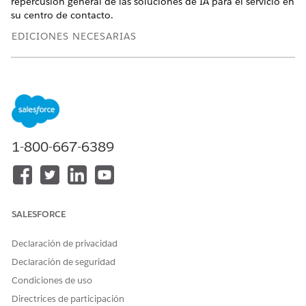
repercusión general de las soluciones de IA para el servicio en
su centro de contacto.
EDICIONES NECESARIAS
Vea las ediciones admitidas
.
Comprender cómo calcula el tablero AHT
AHT mide la eficiencia operativa obtenida de soluciones de IA
para servicio. El tablero calcula la AHT en tres pasos.
1-800-667-6389
Categoriza registros basándose en filtros. El tablero extrae
registros basándose en sus filtros y los categoriza por uso
de IA.
En general: Todos los registros filtrados.
SALESFORCE
IA utilizada (Verdadero): Cualquier registro donde se
utilizó una función de IA al menos una vez al día. Por
Declaración de privacidad
ejemplo, cuando un representante escribe respuestas
Declaración de seguridad
manuales y genera un resumen de trabajo para un
registro, se considera falso para respuestas de servicio,
Condiciones de uso
verdadero para resúmenes de trabajo y verdadero para
Directrices de participación