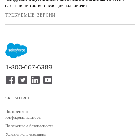
назначив им соответствующие полномочия.
ТРЕБУЕМЫЕ ВЕРСИИ
Просмотр поддерживаемых версий
.
На странице настройки внедрения и аналитики Service AI
перейдите в раздел «Настройка наборов полномочий
пользователя панели мониторинга».
Назначьте набор полномочий бизнес-пользователя Tableau
1-800-667-6389
Next Included App или пользователя Tableau Next Limited.
В шаге «Назначить набор полномочий Data Cloud
пользователям панели мониторинга» нажмите «
Назначить»
.
На странице наборов полномочий назначьте пользователям
набор полномочий пользователя Data Cloud или архитектора
SALESFORCE
Data Cloud. Пользователям организации-компаньона требуется
набор полномочий «Пользователь Data Cloud One».
Положение о
конфиденциальности
Положение о безопасности
Условия использования