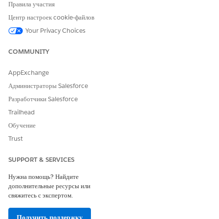
Правила участия
При добавлении пакета данных начинается
ПРИМЕЧАНИЕ
кредитное потребление Data Cloud. Просмотр панелей
Центр настроек cookie-файлов
мониторинга или применение фильтров также используют
Your Privacy Choices
кредиты Data Cloud. Вы можете отслеживать использование на
странице организации Org62 или обратившись к менеджеру по
COMMUNITY
работе с клиентами.
AppExchange
Администраторы Salesforce
Разработчики Salesforce
ЭТА СТАТЬЯ РЕШИЛА ВАШУ ПРОБЛЕМУ?
Trailhead
Оставьте свой отзыв, чтобы мы могли стать лучше!
Обучение
Trust
Да
Нет
SUPPORT & SERVICES
Нужна помощь? Найдите
дополнительные ресурсы или
свяжитесь с экспертом.
Получить поддержку