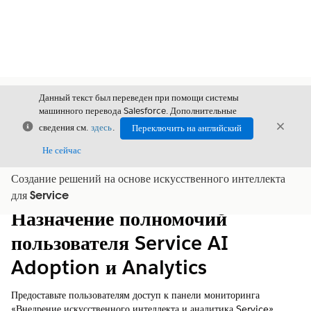
Данный текст был переведен при помощи системы
машинного перевода Salesforce. Дополнительные
Закрыть
Закры
сведения см.
здесь
.
Переключить на английский
Закрыт
Не сейчас
Создание решений на основе искусственного интеллекта
Содержание
Показать содержание
для Service
Назначение полномочий
пользователя Service AI
Adoption и Analytics
Предоставьте пользователям доступ к панели мониторинга
«Внедрение искусственного интеллекта и аналитика Service»,