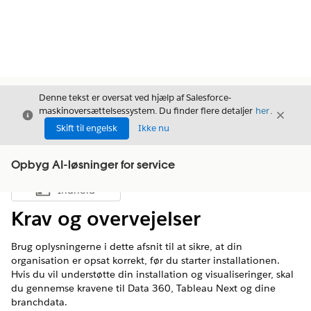
Denne tekst er oversat ved hjælp af Salesforce-
maskinoversættelsessystem. Du finder flere detaljer
her
.
Luk
Luk
Luk
Skift til engelsk
Ikke nu
Opbyg AI-løsninger for service
Indhold
Vis indholdsfortegnelse
Krav og overvejelser
Brug oplysningerne i dette afsnit til at sikre, at din
organisation er opsat korrekt, før du starter installationen.
Hvis du vil understøtte din installation og visualiseringer, skal
du gennemse kravene til
Data 360
, Tableau Next og dine
branchdata.