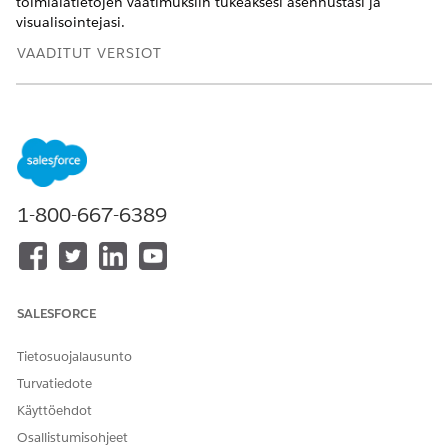
toimialatietojen vaatimuksiin tukeaksesi asennustasi ja
visualisointejasi.
VAADITUT VERSIOT
Näytä tuetut versiot
.
Service AI -sovelluksen ja Analytics-mittaristojen
vaatimukset
Jos haluat tarkastella Service AI Adoption- ja Analytics-
1-800-667-6389
mittaristojen tietoja, varmista, että mittaristoon liittyvät
ominaisuudet on määritetty ja täytetty tiedoilla. Ota
Agentforce-agentit käyttöön noudattamalla kohdassa
Palveluagentin
määrittäminen
kuvattuja ohjeita.
SALESFORCE
Rajoitukset ja huomioitavia asioita
Tietosuojalausunto
Vain pääkäyttäjät voivat asentaa Service AI Adoption and
Analytics -sovelluksen.
Turvatiedote
Service AI Adoption ja Analytics eivät ole käytettävissä
Käyttöehdot
kumppaniorganisaatioissa.
Osallistumisohjeet