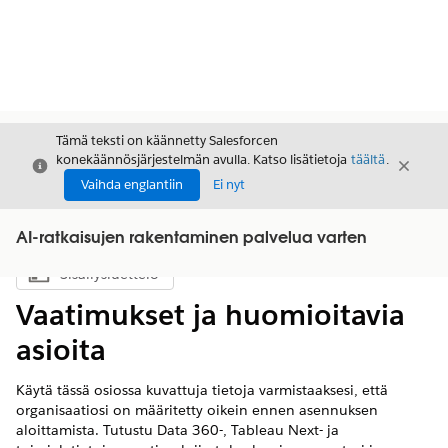
Tämä teksti on käännetty Salesforcen
konekäännösjärjestelmän avulla. Katso lisätietoja
täältä
.
Sulje
Sulje
Sulje
Vaihda englantiin
Ei nyt
AI-ratkaisujen rakentaminen palvelua varten
Sisällysluettelo
Näytä sisällysluettelo
Vaatimukset ja huomioitavia
asioita
Käytä tässä osiossa kuvattuja tietoja varmistaaksesi, että
organisaatiosi on määritetty oikein ennen asennuksen
aloittamista. Tutustu
Data 360
-, Tableau Next- ja