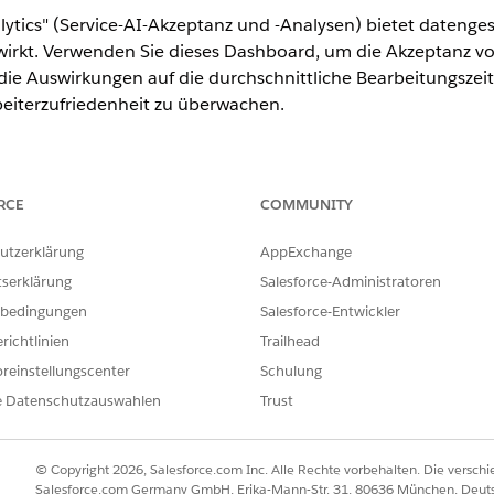
ytics" (Service-AI-Akzeptanz und -Analysen) bietet datengest
wirkt. Verwenden Sie dieses Dashboard, um die Akzeptanz vo
 die Auswirkungen auf die durchschnittliche Bearbeitungszei
eiterzufriedenheit zu überwachen.
n
.
RCE
COMMUNITY
ersten Schritten mit der Service-AI-Akzeptanz und Analytic
utzerklärung
AppExchange
eptanz und Analytics.
tserklärung
Salesforce-Administratoren
bedingungen
Salesforce-Entwickler
richtlinien
Trailhead
ILFE DIESES ARTIKELS LÖSEN?
reinstellungscenter
Schulung
ir uns verbessern können.
e Datenschutzauswahlen
Trust
© Copyright 2026, Salesforce.com Inc. Alle Rechte vorbehalten. Die versch
Salesforce.com Germany GmbH, Erika-Mann-Str. 31, 80636 München, Deut