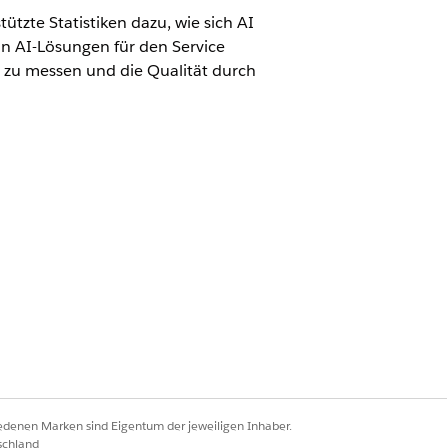
ützte Statistiken dazu, wie sich AI
n AI-Lösungen für den Service
t zu messen und die Qualität durch
s finden Sie unter
Verfolgen der AI-
Ja
Nein
iedenen Marken sind Eigentum der jeweiligen Inhaber.
schland