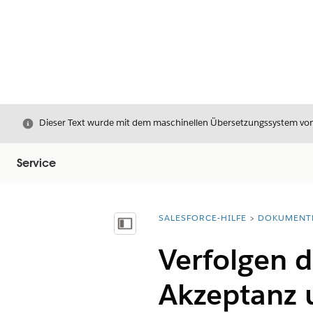
Schließen
Dieser Text wurde mit dem maschinellen Übersetzungssystem von S
Service
SALESFORCE-HILFE
DOKUMENT
Sie befinden sich hier:
Inhalt anzeigen
Verfolgen d
Akzeptanz 