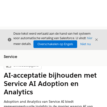
Deze tekst werd vertaald aan de hand van het systeem
voor automatische vertaling van Salesforce. U vindt
hier
Sluiten
Sluite
Sluiten
meer details.
Overschakelen op Engels
Niet nu
Service
Inhoudsopgave
Inhoudsopgave weergeven
AI-acceptatie bijhouden met
Service AI Adoption en
Analytics
Adoption and Analytics van Service AI biedt
gegevensgestuurde insights in de manier waarop AI van