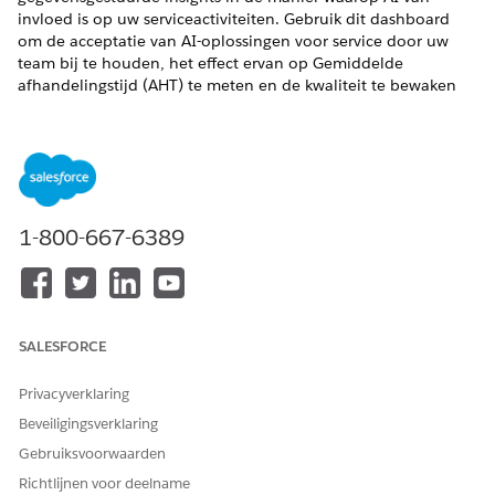
invloed is op uw serviceactiviteiten. Gebruik dit dashboard
om de acceptatie van AI-oplossingen voor service door uw
team bij te houden, het effect ervan op Gemiddelde
afhandelingstijd (AHT) te meten en de kwaliteit te bewaken
via responstrends en Medewerkerstevredenheid (ESAT).
VEREISTE EDITIONS
Ondersteunde editions weergeven
.
1-800-667-6389
Zie
AI-adoptie bijhouden met Service AI Adoption and
Analytics voor meer informatie en om aan de slag te gaan met
Service AI Adoption en Analytics.
SALESFORCE
HEEFT DIT ARTIKEL UW PROBLEEM OPGELOST?
Privacyverklaring
Laat ons weten wat we kunnen doen om te verbeteren!
Beveiligingsverklaring
Ja
Nee
Gebruiksvoorwaarden
Richtlijnen voor deelname