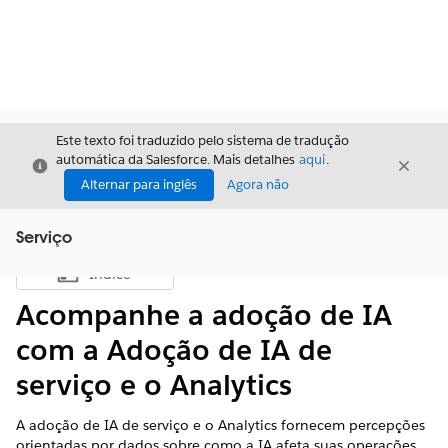
Este texto foi traduzido pelo sistema de tradução
automática da Salesforce. Mais detalhes
aqui
.
Fechar
Fecha
Fechar
Alternar para inglês
Agora não
Serviço
Índice
Mostrar índice
Acompanhe a adoção de IA
com a Adoção de IA de
serviço e o Analytics
A adoção de IA de serviço e o Analytics fornecem percepções
orientadas por dados sobre como a IA afeta suas operações