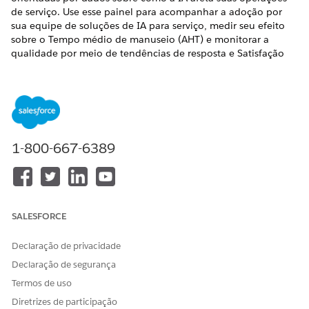
de serviço. Use esse painel para acompanhar a adoção por
sua equipe de soluções de IA para serviço, medir seu efeito
sobre o Tempo médio de manuseio (AHT) e monitorar a
qualidade por meio de tendências de resposta e Satisfação
do funcionário (ESAT).
EDIÇÕES OBRIGATÓRIAS
Exibir edições com suporte
.
1-800-667-6389
Para saber mais e começar a usar a Adoção e análise de IA de
serviço, consulte
Rastrear a adoção de IA com a Adoção e
análise de IA de serviço.
SALESFORCE
ESTE ARTIGO RESOLVEU SEU PROBLEMA?
Declaração de privacidade
Diga-nos para podermos melhorar!
Declaração de segurança
Sim
Não
Termos de uso
Diretrizes de participação