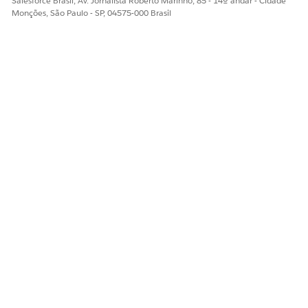
Salesforce Brasil, Av. Jornalista Roberto Marinho, 85 - 14º andar - Cidade
Monções, São Paulo - SP, 04575-000 Brasil