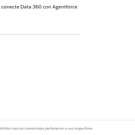
s, conecte
Data 360
con Agentforce
uitecto de Data Cloud
ario de Data Cloud
uario de Data Cloud One para
ntarias
 de Service AI Unified Analytics
istintas marcas comerciales pertenecen a sus respectivos