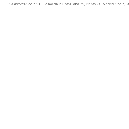
Salesforce Spain S.L., Paseo de la Castellana 79, Planta 7ª, Madrid, Spain, 
ahora Agentforce Service. Es posible que vea referencias a Service
sforce.
 de Adopción de IA de servicio y Analytics, vaya a la ficha Configur
a 360, para configurar Data 360 y conectar con Tableau Next, haga 
onexión interna de Salesforce.
n enumerada, haga clic en
Conectar
. A continuación, haga clic en
C
egúrese de que tiene una conexión a la organización de Salesforce. 
ar con una organización
de Salesforce y haga clic en
Siguiente
. In
ic en
Continuar
.
e ahora está conectada como un origen de datos y un destin
PROBLEMA?
ejorar!