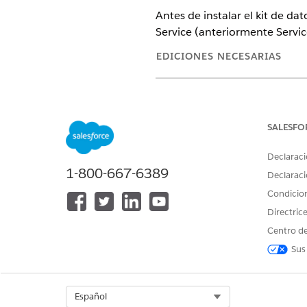
Antes de instalar el kit de da
Service (anteriormente Servic
EDICIONES NECESARIAS
Ver ediciones compatibles
.
SALESFO
Para gestionar
Data 360
:
Declaraci
1-800-667-6389
Declaraci
Condicio
Directric
Centro de
Sus
Para instalar la aplicación Serv
Select Org
Español