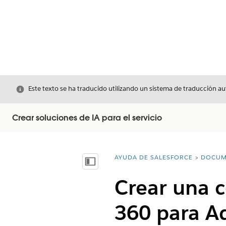
Cerrar
Este texto se ha traducido utilizando un sistema de traducción a
Crear soluciones de IA para el servicio
AYUDA DE SALESFORCE
DOCUM
Usted está aquí:
Mostrar índice de materias
Crear una 
360 para Ad