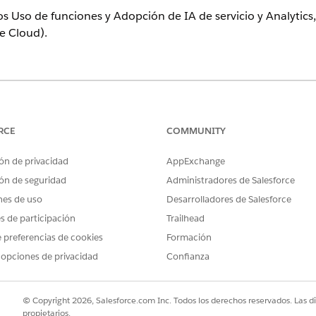
tos Uso de funciones y Adopción de IA de servicio y Analytic
e Cloud).
CONJUNTOS DE PERMISOS NECESARIOS
RCE
COMMUNITY
Conjunto de permisos Arq
ón de privacidad
AppExchange
O
ón de seguridad
Administradores de Salesforce
nes de uso
Desarrolladores de Salesforce
Conjunto de permisos Usu
es de participación
Trailhead
O
 preferencias de cookies
Formación
Conjunto de permisos Us
 opciones de privacidad
Confianza
organizaciones compleme
ice AI Adoption and Analytics:
Conjunto de permisos Usuario
© Copyright 2026, Salesforce.com Inc. Todos los derechos reservados. Las d
propietarios.