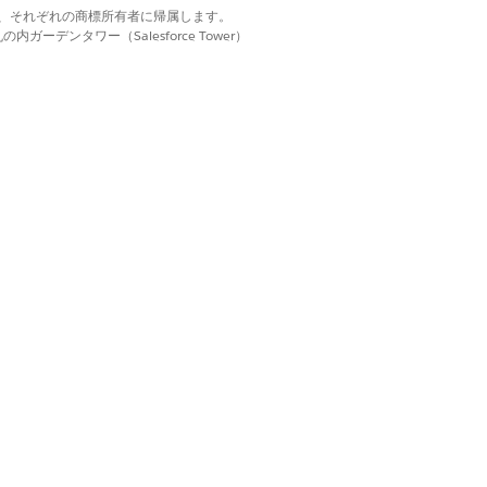
d. それぞれの商標は、それぞれの商標所有者に帰属します。
ーデンタワー（Salesforce Tower）
よびドキュメントで Service Cloud を参照す
します。
するには、[
設定]
をクリックします。
一度 [
接続]
をクリックします。
場合は、[
新規]
をクリックし、
の別名を入力し、[
続行]
をクリックします。
す。
はい
いいえ