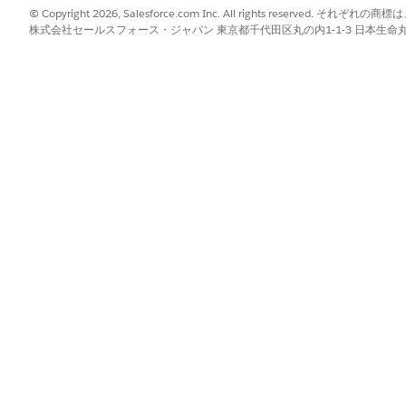
© Copyright 2026, Salesforce.com Inc. All rights reserve
株式会社セールスフォース・ジャパン 東京都千代田区丸の内1-1-3 日本生命丸の内ガ
 は Agentforce Service になりました。Salesforce アプリケーションお
and Analytics (サービス AI の採用と分析)] 設定ページで、[設定] タブに移動
a 360 を設定)] セクションで、Data 360 を設定して Tableau Next に接続
ることを確認します。
いない場合は、[
接続] を
クリックします。次に、Salesforce 組織でもう
esforce 組織への接続が確立されていることを確認します。それ以外の
をクリックして、[
次へ
] をクリックします。Salesforce CRM コネクタ
織がデータソースおよびデータアクションターゲットとして接続されま
?