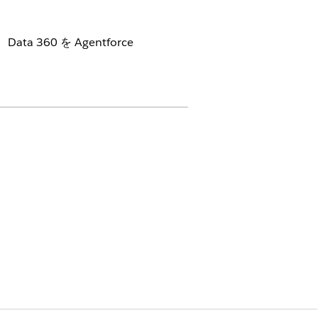
に、
Data 360
を Agentforce
テクト」権限セット
」権限セット
Cloud One ユーザー」権限セット
ザー」権限セット