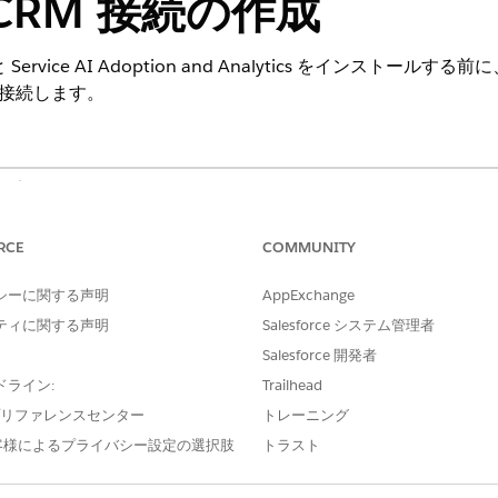
ce CRM 接続の作成
 Service AI Adoption and Analytics をインストールする前
ud)に接続します。
を表示する
。
必要な権限セット
RCE
COMMUNITY
「Data Cloud アーキ
シーに関する声明
AppExchange
または
ティに関する声明
Salesforce システム管理者
Salesforce 開発者
「Data Cloud ユーザー
ドライン:
Trailhead
または
e プリファレンスセンター
トレーニング
コンパニオン組織の「Data 
客様によるプライバシー設定の選択肢
トラスト
Analytics アプリをインストールする
「Service AI 統合分析ユー