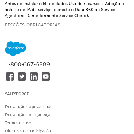
Antes de instalar o kit de dados Uso de recursos e Adoção e
análise de IA de serviço, conecte o
Data 360
ao Service
Agentforce (anteriormente Service Cloud).
EDIÇÕES OBRIGATÓRIAS
Exibir edições com suporte
.
CONJUNTOS DE PERMISSÕES NECESSÁRIOS
1-800-667-6389
Para gerenciar o
Data 360
:
Conjunto de permissões de
Arquiteto do Data Cloud
OU
Conjunto de permissões de
SALESFORCE
Usuário do Data Cloud
OU
Declaração de privacidade
Conjunto de permissões de
Declaração de segurança
Usuário único do Data
Termos de uso
Cloud para organizações
Diretrizes de participação
companheiras