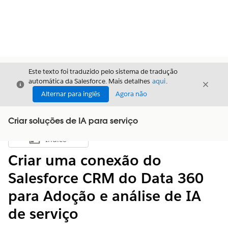
Este texto foi traduzido pelo sistema de tradução
automática da Salesforce. Mais detalhes
aqui
.
Fechar
Fecha
Fechar
Alternar para inglês
Agora não
Criar soluções de IA para serviço
Índice
Mostrar índice
Criar uma conexão do
Salesforce CRM do Data 360
para Adoção e análise de IA
de serviço