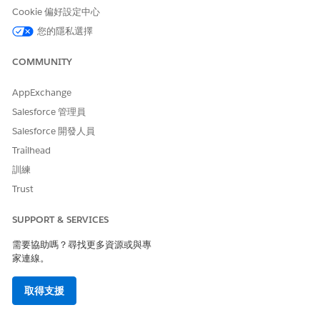
Cookie 偏好設定中心
您的隱私選擇
Service Cloud 現在是 Agentforce 服務。您可以在
備註
COMMUNITY
Salesforce 應用程式和文件中看見 Service Cloud 的參照。
AppExchange
在「Service AI Adoption and Analytics」設定頁面上,移至
Salesforce 管理員
「設定」索引標籤。
Salesforce 開發人員
在「設定 Data 360」區段中,若要設定 Data 360 並連線至
Tableau Next,請按一下「
設定
」。
Trailhead
確定您有內部 Salesforce 連線。
訓練
如果您看不到列出的任何連線,請按一下「
連線
」。接著,針
Trust
對 Salesforce 組織再次按一下「
連線
」。
如果已存在連線，請確定您有與 Salesforce 組織的連線。
SUPPORT & SERVICES
如果您沒有,請按一下「
新增
」,然後按一下「
連線至
Salesforce 組織
」,然後按一下「
下一步
」。輸入
需要協助嗎？尋找更多資源或與專
Salesforce CRM 連接器的別名,然後按一下「
繼續
」。
家連線。
現在您的 Salesforce 組織已連線成為資料來源和資料動作目標。
取得支援