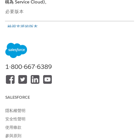
稱為 Service Cloud)。
必要版本
檢視支援的版本
。
需要的權限集
若要管理
Data 360
:
「Data Cloud 結構設計師」權
限集
1-800-667-6389
或
「Data Cloud 使用者」權限集
或
SALESFORCE
伴隨組織的 Data Cloud One
使用者權限集
隱私權聲明
若要安裝 Service AI Adoption
「Service AI 統一分析使用
安全性聲明
and Analytics 應用程式:
者」權限集
使用條款
參與原則