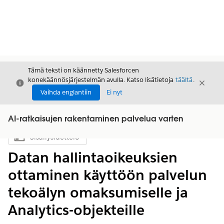
Tämä teksti on käännetty Salesforcen
konekäännösjärjestelmän avulla. Katso lisätietoja
täältä
.
Sulje
Sulje
Sulje
Vaihda englantiin
Ei nyt
AI-ratkaisujen rakentaminen palvelua varten
Sisällysluettelo
Näytä sisällysluettelo
Datan hallintaoikeuksien
ottaminen käyttöön palvelun
tekoälyn omaksumiselle ja
Analytics-objekteille