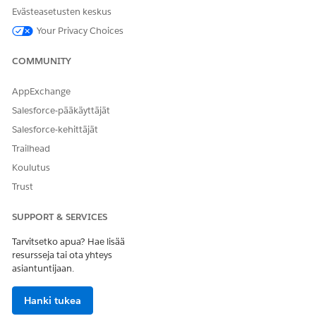
Gen AI -palaute
Liittyy Agentforce.
Evästeasetusten keskus
Gen AI -
Liittyy Agentforce.
Your Privacy Choices
palautteen
lisätiedot
COMMUNITY
ServiceAiFeatureR
ecords
AppExchange
Salesforce-pääkäyttäjät
ServiceAiFeatureS
ummary
Salesforce-kehittäjät
Trailhead
ServiceAiFeatureS
ummaryMeasures
Koulutus
Trust
Käyttäjä
Jos sinulla on useampi kuin yksi datatila, myönnä
SUPPORT & SERVICES
käyttöoikeus kussakin datatilassa oleviin objekteihin. Muissa
Tarvitsetko apua? Hae lisää
kuin oletusarvoisissa datatiloissa olevat objektien nimet
resursseja tai ota yhteys
noudattavat <DataSpace-etuliite>_<Objektin nimi> -
asiantuntijaan.
käytäntöä. Noudata <DataSpace-etuliite>_<Objektin nimi> -
käytäntöä.
Hanki tukea