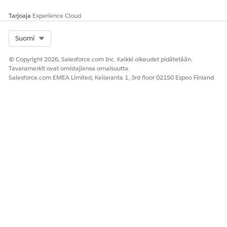
Tarjoaja
Experience Cloud
RATKAISIKO TÄMÄ ARTIKKELI ONGELMASI?
Anna palautetta, jotta voimme kehittyä!
Select Org
Suomi
Kyllä
Ei
© Copyright 2026, Salesforce.com Inc. Kaikki oikeudet pidätetään.
Tavaramerkit ovat omistajiensa omaisuutta.
Salesforce.com EMEA Limited, Keilaranta 1, 3rd floor 02150 Espoo Finland