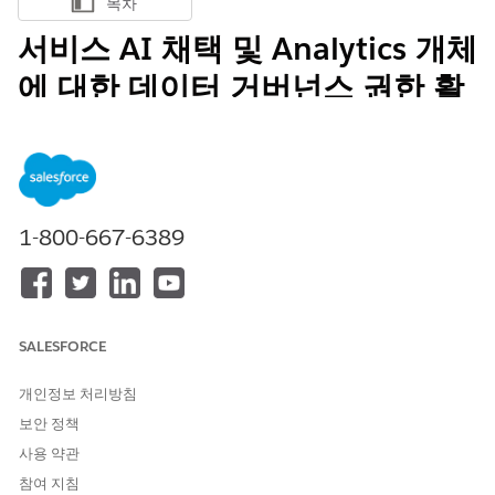
목차
목차 표시
서비스 AI 채택 및 Analytics 개체
에 대한 데이터 거버넌스 권한 활
성화
Service AI 채택 및 Analytics에서 사용하는
Data 360
개체에 대한
액세스를 사용자 정의하려면 선택한 데이터 거버넌스 정책에 따라
개체 액세스 권한을 부여합니다.
1-800-667-6389
특성 기반 액세스 제어(ABAC) 또는 역할 기반 액세스 제어(RBAC)
중에서 선택할 수 있습니다. 이를 통해 데이터에 대한 사용자 액세
스를 더욱 세밀하게 제어할 수 있습니다.
Data 360 개체에 대한 액
세스 권한 부여
의 지침에 따라 이러한 개체를 사용 가능한 정책에
할당합니다.
SALESFORCE
연결된 Data 360 개체
개인정보 처리방침
보안 정책
개체 유형
이름
추가 정보
사용 약관
데이터 모델 개체
에이전트 작업
옴니채널과 관련이
참여 지침
(DMO)
있습니다.