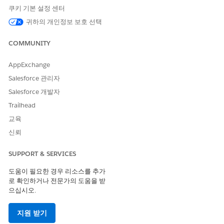
쿠키 기본 설정 센터
기능 사용
귀하의 개인정보 보호 선택
생성 AI 사용자 의
Agentforce 서비스
COMMUNITY
견
도우미와 관련이 있
습니다.
AppExchange
AI 사용자 의견 세
Agentforce 서비스
Salesforce 관리자
부 사항 생성
도우미와 관련이 있
습니다.
Salesforce 개발자
Trailhead
ServiceAiFeatureR
ecords
교육
신뢰
ServiceAiFeatureS
ummary
SUPPORT & SERVICES
ServiceAiFeatureS
ummaryMeasures
도움이 필요한 경우 리소스를 추가
로 확인하거나 전문가의 도움을 받
사용자
으십시오.
데이터 공간이 두 개 이상인 경우 각 데이터 공간의 개체에 대한 액
지원 받기
세스 권한을 부여합니다. 비기본 데이터 공간의 개체 이름은