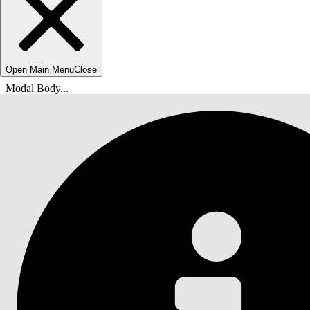
Open Main Menu
Close
Modal Body...
Du är här:
Salesforce-hjälp
Dokument
AI-lösningar för service