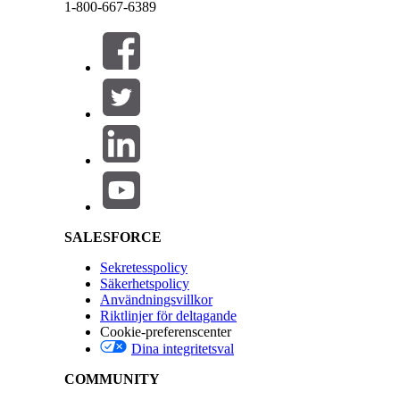
Feedba
1-800-667-6389
Servic
Stäng
Stäng
Servi
Servi
Använ
Salesforce Help | Article
Om du har mer än ett datautrymme, bevilja åtkoms
följer konventionen <DataSpace Prefix>_<Object
LÖSTE DENNA ARTIKEL DITT PROBLEM?
SALESFORCE
Berätta för oss vad vi kan förbättra!
Sekretesspolicy
Säkerhetspolicy
Användningsvillkor
Riktlinjer för deltagande
Cookie-preferenscenter
Dina integritetsval
COMMUNITY