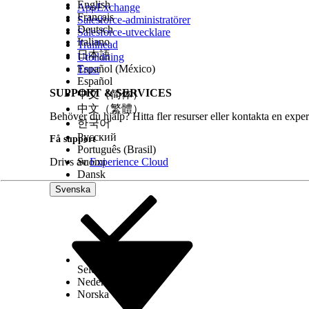
English
AppExchange
Français
Salesforce-administratörer
Deutsch
Salesforce-utvecklare
Italiano
Trailhead
日本語
Utbildning
Español (México)
Trust
Español
SUPPORT & SERVICES
中文（简体）
中文（繁體）
Behöver du hjälp? Hitta fler resurser eller kontakta en exper
한국어
Русский
Få support
Português (Brasil)
Drivs av
Suomi
Experience Cloud
Dansk
Svenska
Select Org
Svenska
Nederlands
Norska