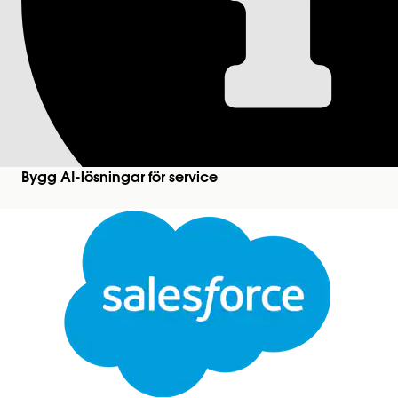
Aktivera datastyrni
användning och Ana
För att anpassa åtkomsten till
Data 360-objekt
som
din valda policy för datastyrning.
Bygg AI-lösningar för service
Du kan välja mellan antingen attributbaserad åtko
mer kontroll över dina användares åtkomst till data
objekt till en tillgänglig policy.
Associerade data 360-objekt
Stäng
Objekt-TYpe
Den här texten har översatts med Salesforces maskinöversättningssystem. Mer information
h
Datamodellobjekt (DMO)
Agent
Funkt
Gen AI