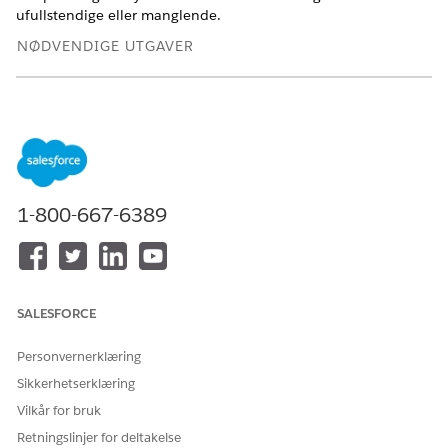
ufullstendige eller manglende.
NØDVENDIGE UTGAVER
Vis støttede versjoner
.
NØDVENDIGE BRUKERTILLATELSER
For å slå på datainnsamling:
Vise oppsett
OG
1-800-667-6389
Tilpasse program
Skriv inn
i Hurtigsøk-feltet i Oppsett,
Einstein-revisjon
og velg deretter
Einstein-revisjon, Analytics og Overvåking-
SALESFORCE
oppsett
.
Slå på
revisjon og tilbakemelding
på oppsettsiden
Personvernerklæring
Einstein-revisjon, analyse og overvåking.
Sikkerhetserklæring
Vilkår for bruk
Retningslinjer for deltakelse