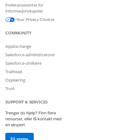
HJALP DENNE ARTIKKELEN MED Å LØSE PROBLEMET DITT?
Preferansesenter for
La oss få vite det slik at vi kan forbedre!
informasjonskapsler
Your Privacy Choices
Ja
Nei
COMMUNITY
AppExchange
Salesforce-administratorer
Salesforce-utviklere
Trailhead
Opplæring
Trust
SUPPORT & SERVICES
Trenger du hjelp? Finn flere
ressurser, eller få kontakt med
en ekspert.
Få støtte