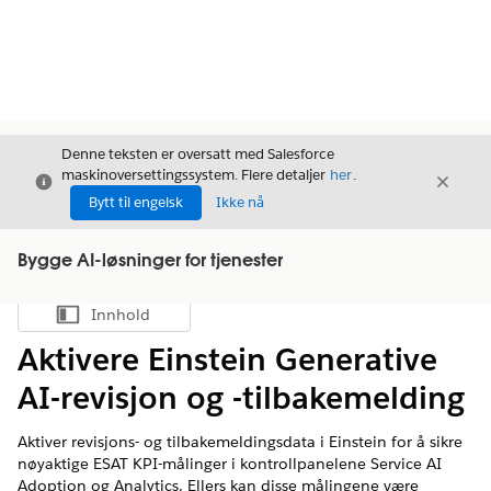
Denne teksten er oversatt med Salesforce
maskinoversettingssystem. Flere detaljer
her
.
Avslutt
Avslut
Avslutt
Bytt til engelsk
Ikke nå
Bygge AI-løsninger for tjenester
Innhold
Vis innholdsfortegnelse
Aktivere Einstein Generative
AI-revisjon og -tilbakemelding
Aktiver revisjons- og tilbakemeldingsdata i Einstein for å sikre
nøyaktige ESAT KPI-målinger i kontrollpanelene Service AI
Adoption og Analytics. Ellers kan disse målingene være