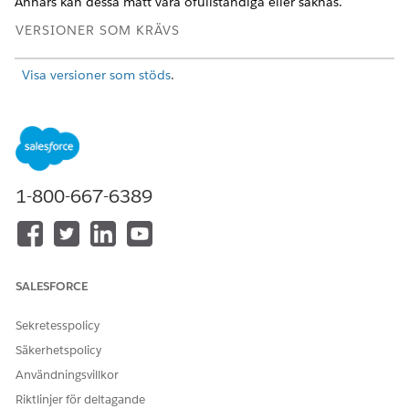
Annars kan dessa mått vara ofullständiga eller saknas.
VERSIONER SOM KRÄVS
Visa versioner som stöds
.
ANVÄNDARBEHÖRIGHETER SOM KRÄVS FÖR ATT
Slå på datainsamling:
Visa inställningar
OCH
1-800-667-6389
Anpassa applikation
I Inställningar, i rutan Snabbsökning, skriv
Einstein
Audit
och välj sedan
Einstein Audit, Analytics och
Monitoring Setup
.
SALESFORCE
På inställningssidan för Einstein Granskning, Analytics och
Övervakning, slå på
Granskning och feedback
.
Sekretesspolicy
Säkerhetspolicy
Användningsvillkor
Riktlinjer för deltagande
LÖSTE DENNA ARTIKEL DITT PROBLEM?