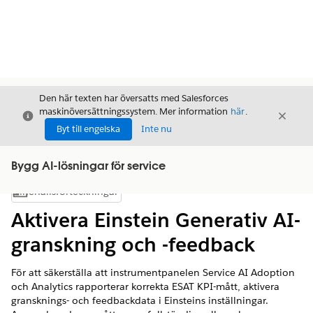
Den här texten har översatts med Salesforces
maskinöversättningssystem. Mer information
här
.
Stäng
Stäng
Stäng
Byt till engelska
Inte nu
Bygg AI-lösningar för service
Innehållsförteckningar
Visa innehållsförteckning
Aktivera Einstein Generativ AI-
granskning och -feedback
För att säkerställa att instrumentpanelen Service AI Adoption
och Analytics rapporterar korrekta ESAT KPI-mått, aktivera
gransknings- och feedbackdata i Einsteins inställningar.