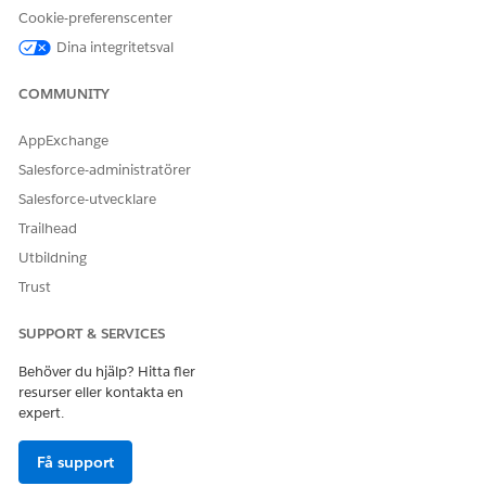
Berätta för oss vad vi kan förbättra!
Cookie-preferenscenter
Dina integritetsval
Ja
Nej
COMMUNITY
AppExchange
Salesforce-administratörer
Salesforce-utvecklare
Trailhead
Utbildning
Trust
SUPPORT & SERVICES
Behöver du hjälp? Hitta fler
resurser eller kontakta en
expert.
Få support