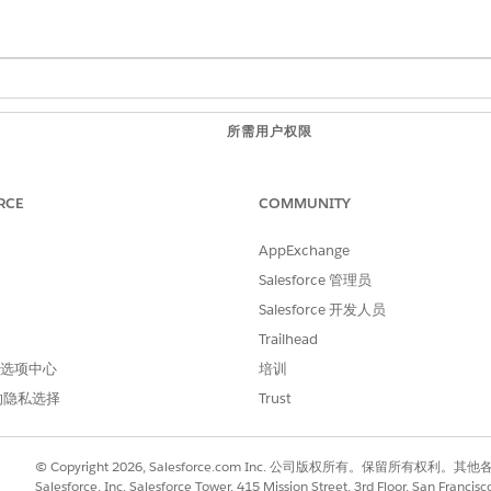
所需用户权限
查看设置
RCE
COMMUNITY
与
自定义应用程序
AppExchange
Salesforce 管理员
输入
，然后选择
Einstein 审计、分析和监测设置
。
Einstein 审计
Salesforce 开发人员
监控设置页面上，打开
审计和反馈
。
Trailhead
 首选项中心
培训
的隐私选择
Trust
进行改进！
© Copyright 2026, Salesforce.com Inc. 公司版权所有。保留所
Salesforce, Inc. Salesforce Tower, 415 Mission Street, 3rd Floor, San Francis