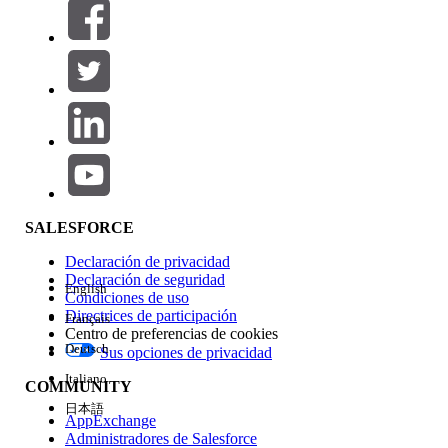
Filtros (0)
SELECCIONAR FILTROS
Agregar
Área de productos
Repercusión de función
SALESFORCE
Declaración de privacidad
Declaración de seguridad
English
Condiciones de uso
Directrices de participación
Français
Centro de preferencias de cookies
Deutsch
Sus opciones de privacidad
Edición
Italiano
COMMUNITY
日本語
AppExchange
Administradores de Salesforce