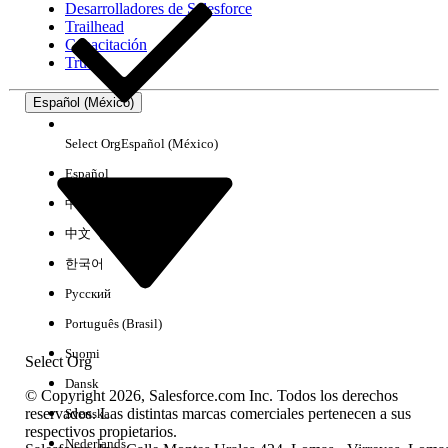
Desarrolladores de Salesforce
Trailhead
Experiencia
Capacitación
Trust
Español (México)
Borrar todo
Listo
Select Org
Español (México)
Español
中文（简体）
中文（繁體）
한국어
Русский
Português (Brasil)
Suomi
Select Org
Dansk
© Copyright 2026, Salesforce.com Inc. Todos los derechos
reservados. Las distintas marcas comerciales pertenecen a sus
Svenska
respectivos propietarios.
No hay resultados
Nederlands