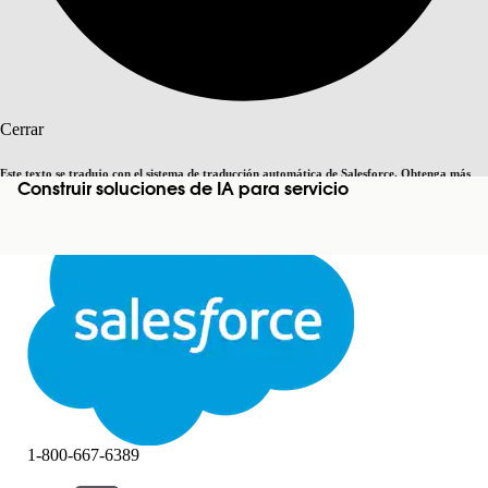
Buscar
Cerrar
Este texto se tradujo con el sistema de traducción automática de Salesforce. Obtenga más
Construir soluciones de IA para servicio
Cambiar a inglés
Ahora no
detalles
aquí
.
Cerrar
Cerrar
1-800-667-6389