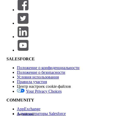
Фильтровать по (0)
ВЫБРАТЬ ФИЛЬТРЫ
Добавить
Область продуктов
Влияние на функции
SALESFORCE
Положение о конфиденциальности
Положение о безопасности
Условия использования
Правила участия
Центр настроек cookie-файлов
Your Privacy Choices
Версия
COMMUNITY
AppExchange
Администраторы Salesforce
Английский