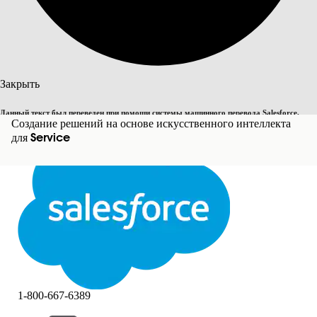
Поиск
Закрыть
Данный текст был переведен при помощи системы машинного перевода Salesforce.
Переключить на английский
Создание решений на основе искусственного интеллекта
Дополнительные сведения см.
здесь
.
для Service
Не сейчас
Закрыть
Закрыть
1-800-667-6389