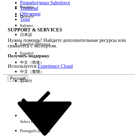
Разработчики Salesforce
Français
Trailhead
Возможности
Обучение
Deutsch
Trust
Italiano
SUPPORT & SERVICES
日本語
Нужна помощь? Найдите дополнительные ресурсы или
Очистить все
Готово
Español (México)
свяжитесь с экспертом.
Español
Получить поддержку
中文（简体）
Используется
Experience Cloud
中文（繁體）
Русский
한국어
Select Org
Русский
Português (Brasil)
Результаты отсутствуют