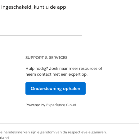
 ingeschakeld, kunt u de app
SUPPORT & SERVICES
ud Architect
Hulp nodig? Zoek naar meer resources of
neem contact met een expert op.
Ondersteuning ophalen
ud-gebruiker
Powered by
Experience Cloud
ud One-gebruiker voor
s
I Unified Analytics-gebruiker
rse handelsmerken zijn eigendom van de respectieve eigenaren.
rland