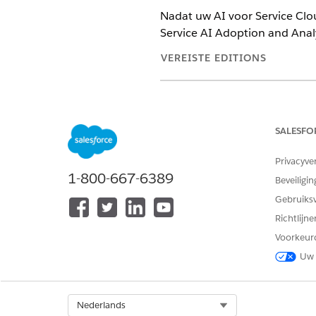
Nadat uw AI voor Service Clo
Service AI Adoption and Analyt
VEREISTE EDITIONS
Ondersteunde editions weerge
SALESFO
Data 360
beheren:
Privacyve
1-800-667-6389
Beveiligin
Gebruiks
Richtlijn
Voorkeur
Uw 
Als u de app Service AI Adoption
Select Org
Nederlands