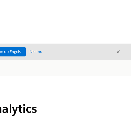
Sluite
n op Engels
Niet nu
Sluiten
alytics