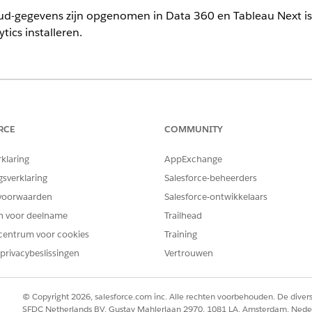
ud-gegevens zijn opgenomen in Data 360 en Tableau Next is
ics installeren.
ven
.
BENODIGDE MACHTIGINGSSETS
RCE
COMMUNITY
Machtigingenset Data Clo
rklaring
AppExchange
OR
gsverklaring
Salesforce-beheerders
voorwaarden
Salesforce-ontwikkelaars
Machtigingenset Data Clo
en voor deelname
Trailhead
OR
centrum voor cookies
Training
Machtigingenset Data Clo
privacybeslissingen
Vertrouwen
begeleidende organisatie
 and Analytics wilt installeren:
Machtigingenset Service A
© Copyright 2026, salesforce.com inc. Alle rechten voorbehouden. De dive
SFDC Netherlands BV, Gustav Mahlerlaan 2970, 1081 LA, Amsterdam, Nede