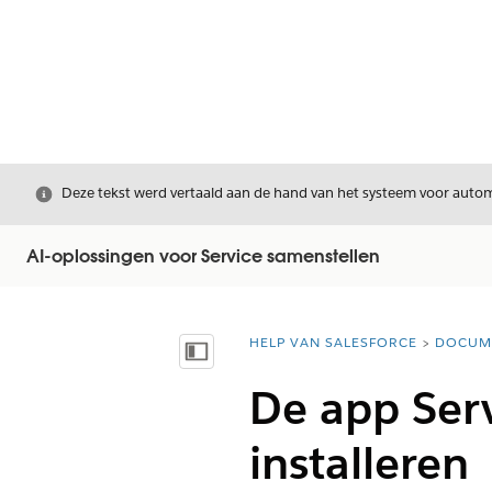
Sluiten
Deze tekst werd vertaald aan de hand van het systeem voor automa
AI-oplossingen voor Service samenstellen
HELP VAN SALESFORCE
DOCUM
U bent hier:
Inhoudsopgave weergeven
De app Serv
installeren