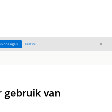
Sluite
n op Engels
Niet nu
Sluiten
r gebruik van