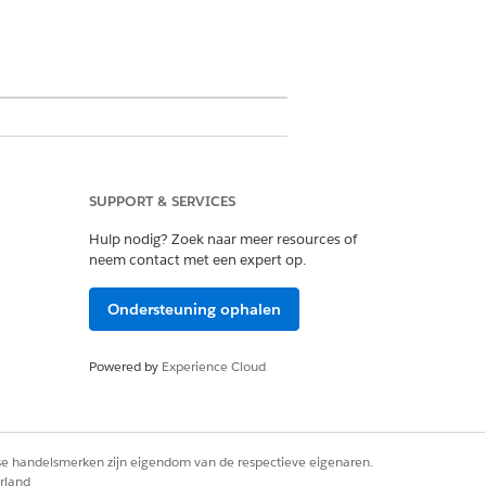
SUPPORT & SERVICES
ud Architect
Hulp nodig? Zoek naar meer resources of
neem contact met een expert op.
ud-gebruiker
Ondersteuning ophalen
ud One-gebruiker voor
Powered by
Experience Cloud
s
nstalleert u deze opnieuw om ervoor te
rse handelsmerken zijn eigendom van de respectieve eigenaren.
rland
ng tot de nieuwste uitbreidingen van