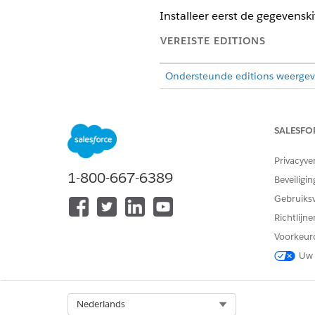
Installeer eerst de gegevenski
VEREISTE EDITIONS
Ondersteunde editions weerge
SALESFO
Data 360
beheren:
Privacyve
1-800-667-6389
Beveiligin
Gebruiks
Richtlijn
Voorkeur
Uw 
Als u de S
BELANGRIJK
Select Org
Nederlands
zorgen dat deze up-to-