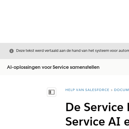
Sluiten
Deze tekst werd vertaald aan de hand van het systeem voor automa
AI-oplossingen voor Service samenstellen
HELP VAN SALESFORCE
DOCUM
U bent hier:
Inhoudsopgave weergeven
De Service 
Service AI 