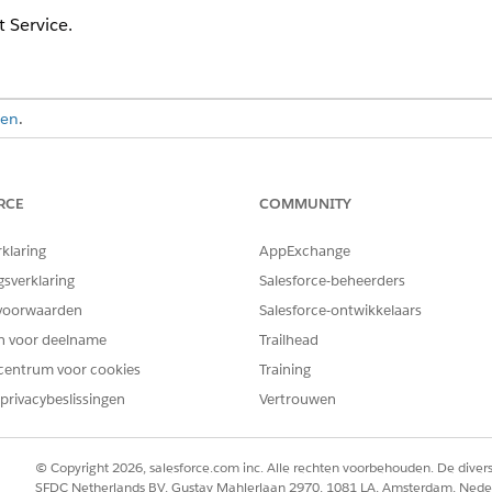
t Service.
ven
.
BENODIGDE MACHTIGINGSSETS
RCE
COMMUNITY
Machtigingenset Data Clo
OR
rklaring
AppExchange
gsverklaring
Salesforce-beheerders
Machtigingenset Data Clo
voorwaarden
Salesforce-ontwikkelaars
OR
en voor deelname
Trailhead
Machtigingenset Data Clo
centrum voor cookies
Training
begeleidende organisatie
privacybeslissingen
Vertrouwen
ervice-gegevenskit hebt geïnstalleerd, voert u een upgrade uit of i
© Copyright 2026, salesforce.com inc. Alle rechten voorbehouden. De dive
SFDC Netherlands BV, Gustav Mahlerlaan 2970, 1081 LA, Amsterdam, Nede
date is. Een upgrade van de gegevenskit is noodzakelijk voor toega